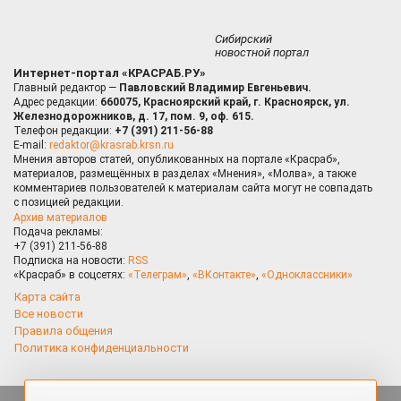
Сибирский
новостной портал
Интернет-портал «КРАСРАБ.РУ»
Главный редактор —
Павловский Владимир Евгеньевич.
Адрес редакции:
660075, Красноярский край, г. Красноярск, ул.
Железнодорожников, д. 17, пом. 9, оф. 615.
Телефон редакции:
+7 (391) 211-56-88
E-mail:
redaktor@krasrab.krsn.ru
Мнения авторов статей, опубликованных на портале «Красраб»,
материалов, размещённых в разделах «Мнения», «Молва», а также
комментариев пользователей к материалам сайта могут не совпадать
с позицией редакции.
Архив материалов
Подача рекламы:
+7 (391) 211-56-88
Подписка на новости:
RSS
«Красраб» в соцсетях:
«Телеграм»
,
«ВКонтакте»
,
«Одноклассники»
Карта сайта
Все новости
Правила общения
Политика конфиденциальности