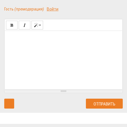
Гость
(премодерация)
Войти