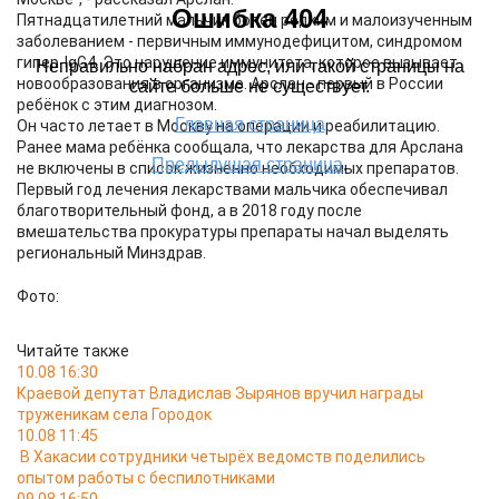
Пятнадцатилетний мальчик болен редким и малоизученным
заболеванием - первичным иммунодефицитом, синдромом
гипер-IgG4. Это нарушение иммунитета, которое вызывает
новообразования в организме. Арслан - первый в России
ребёнок с этим диагнозом.
Он часто летает в Москву на операции и реабилитацию.
Ранее мама ребёнка сообщала, что лекарства для Арслана
не включены в список жизненно необходимых препаратов.
Первый год лечения лекарствами мальчика обеспечивал
благотворительный фонд, а в 2018 году после
вмешательства прокуратуры препараты начал выделять
региональный Минздрав.
Фото:
Читайте также
10.08 16:30
Краевой депутат Владислав Зырянов вручил награды
труженикам села Городок
10.08 11:45
В Хакасии сотрудники четырёх ведомств поделились
опытом работы с беспилотниками