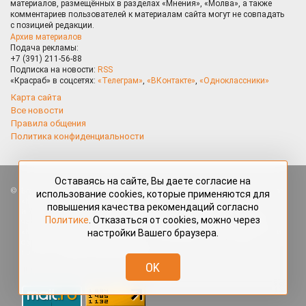
материалов, размещённых в разделах «Мнения», «Молва», а также
комментариев пользователей к материалам сайта могут не совпадать
с позицией редакции.
Архив материалов
Подача рекламы:
+7 (391) 211-56-88
Подписка на новости:
RSS
«Красраб» в соцсетях:
«Телеграм»
,
«ВКонтакте»
,
«Одноклассники»
Карта сайта
Все новости
Правила общения
Политика конфиденциальности
Оставаясь на сайте, Вы даете согласие на
Все права защищены. Любые материалы, размещённые на портале
использование cookies, которые применяются для
«Красраб.ру» сотрудниками редакции, нештатными авторами
повышения качества рекомендаций согласно
и читателями, являются объектами авторского права. Полное или
Политике
. Отказаться от cookies, можно через
частичное использование материалов, размещённых на портале
настройки Вашего браузера.
«Красраб.ру», допускается только с письменного согласия редакции
с указанием ссылки на источник. Все вопросы можно задать
по адресу
redaktor@krasrab.krsn.ru
.
OK