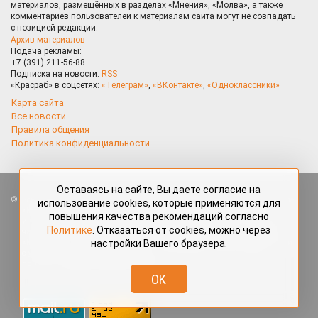
материалов, размещённых в разделах «Мнения», «Молва», а также
комментариев пользователей к материалам сайта могут не совпадать
с позицией редакции.
Архив материалов
Подача рекламы:
+7 (391) 211-56-88
Подписка на новости:
RSS
«Красраб» в соцсетях:
«Телеграм»
,
«ВКонтакте»
,
«Одноклассники»
Карта сайта
Все новости
Правила общения
Политика конфиденциальности
Оставаясь на сайте, Вы даете согласие на
Все права защищены. Любые материалы, размещённые на портале
использование cookies, которые применяются для
«Красраб.ру» сотрудниками редакции, нештатными авторами
повышения качества рекомендаций согласно
и читателями, являются объектами авторского права. Полное или
Политике
. Отказаться от cookies, можно через
частичное использование материалов, размещённых на портале
настройки Вашего браузера.
«Красраб.ру», допускается только с письменного согласия редакции
с указанием ссылки на источник. Все вопросы можно задать
по адресу
redaktor@krasrab.krsn.ru
.
OK