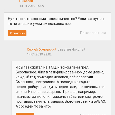
Николай
14.01.2019 15:09
Ну, что опять экономят электричество? Если газ нужен,
то не с нашим умом им пользоваться.
Пожаловаться
Сергей Орловский
ответил Николай
14.01.2019 22:02
Я бы газ сжигал на ТЭЦ, и током печи грел.
Безопаснее. Жил в газифицированном доме давно,
каждый год приходил человек, всё проверял.
Смазывал, настраивал. А последние годы в
перестройку приходить перестали, как хочешь, так
и чини. И начались взрывы. Пришёл, например,
пьяным, газ включил, зажечь забыл или кастрюлю
поставил, закипела, залила. Включил свет- и БАБАХ.
А соседей то за что?