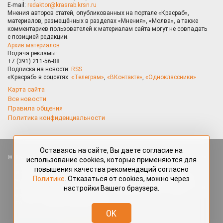
E-mail:
redaktor@krasrab.krsn.ru
Мнения авторов статей, опубликованных на портале «Красраб»,
материалов, размещённых в разделах «Мнения», «Молва», а также
комментариев пользователей к материалам сайта могут не совпадать
с позицией редакции.
Архив материалов
Подача рекламы:
+7 (391) 211-56-88
Подписка на новости:
RSS
«Красраб» в соцсетях:
«Телеграм»
,
«ВКонтакте»
,
«Одноклассники»
Карта сайта
Все новости
Правила общения
Политика конфиденциальности
Оставаясь на сайте, Вы даете согласие на
Все права защищены. Любые материалы, размещённые на портале
использование cookies, которые применяются для
«Красраб.ру» сотрудниками редакции, нештатными авторами
повышения качества рекомендаций согласно
и читателями, являются объектами авторского права. Полное или
Политике
. Отказаться от cookies, можно через
частичное использование материалов, размещённых на портале
настройки Вашего браузера.
«Красраб.ру», допускается только с письменного согласия редакции
с указанием ссылки на источник. Все вопросы можно задать
по адресу
redaktor@krasrab.krsn.ru
.
OK