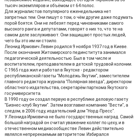
тысяч экземпляров и объёмом от 64 полос.
Для журналистов популярного еженедельника нет
запретных тем. Они пишут о том, о чём другие даже подумать
порой боятся. Они не лебезят перед чиновниками самого
высокого ранга и депутатами, говорят о них то, что те на
самом деле заслуживают. Они защищают простых людей,
чего бы это им ни стоило.
Леонид Ирмович Левин родился 9 ноября 1937 год в Киеве.
После окончания Житомирского пединститута занимался
педагогической деятельностью. Был в том числе и
воспитателем, преподавателем в детской трудовой колонии.
С 1965 года жил и работал в Якутске - редактором
республиканской газеты "Молодёжь Якутии", заместителем
главного редактора журнала "Полярная звезда", директором
областного издательства, секретарём парткома Якутского
госуниверситета.
В 1990 году он создал первую в республике деловую газету
"Бизнес-клуб Якутии". Затем возглавил компанию "Вести", а
следом, в 2006 году, издательский дом "Норд-Пресс".
У Леонида Ирмовича не было государственных наград. Самой
большой наградой он считал уважение коллег по цеху, и в
отечественном медиасообществе Левин действительно
являлся непререкаемым авторитетом. Избирался