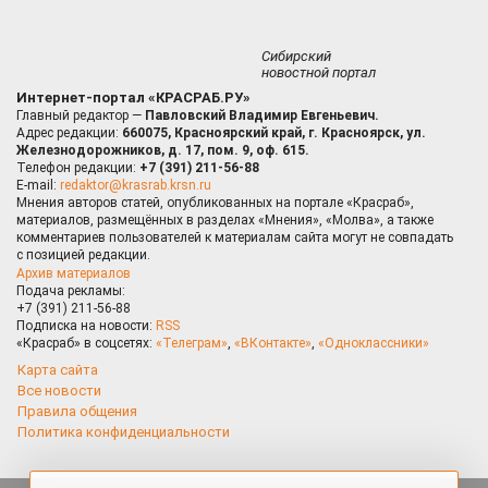
Сибирский
новостной портал
Интернет-портал «КРАСРАБ.РУ»
Главный редактор —
Павловский Владимир Евгеньевич.
Адрес редакции:
660075, Красноярский край, г. Красноярск, ул.
Железнодорожников, д. 17, пом. 9, оф. 615.
Телефон редакции:
+7 (391) 211-56-88
E-mail:
redaktor@krasrab.krsn.ru
Мнения авторов статей, опубликованных на портале «Красраб»,
материалов, размещённых в разделах «Мнения», «Молва», а также
комментариев пользователей к материалам сайта могут не совпадать
с позицией редакции.
Архив материалов
Подача рекламы:
+7 (391) 211-56-88
Подписка на новости:
RSS
«Красраб» в соцсетях:
«Телеграм»
,
«ВКонтакте»
,
«Одноклассники»
Карта сайта
Все новости
Правила общения
Политика конфиденциальности