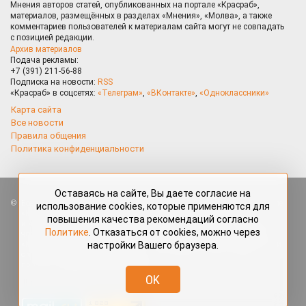
Мнения авторов статей, опубликованных на портале «Красраб»,
материалов, размещённых в разделах «Мнения», «Молва», а также
комментариев пользователей к материалам сайта могут не совпадать
с позицией редакции.
Архив материалов
Подача рекламы:
+7 (391) 211-56-88
Подписка на новости:
RSS
«Красраб» в соцсетях:
«Телеграм»
,
«ВКонтакте»
,
«Одноклассники»
Карта сайта
Все новости
Правила общения
Политика конфиденциальности
Оставаясь на сайте, Вы даете согласие на
Все права защищены. Любые материалы, размещённые на портале
использование cookies, которые применяются для
«Красраб.ру» сотрудниками редакции, нештатными авторами
повышения качества рекомендаций согласно
и читателями, являются объектами авторского права. Полное или
Политике
. Отказаться от cookies, можно через
частичное использование материалов, размещённых на портале
настройки Вашего браузера.
«Красраб.ру», допускается только с письменного согласия редакции
с указанием ссылки на источник. Все вопросы можно задать
по адресу
redaktor@krasrab.krsn.ru
.
OK