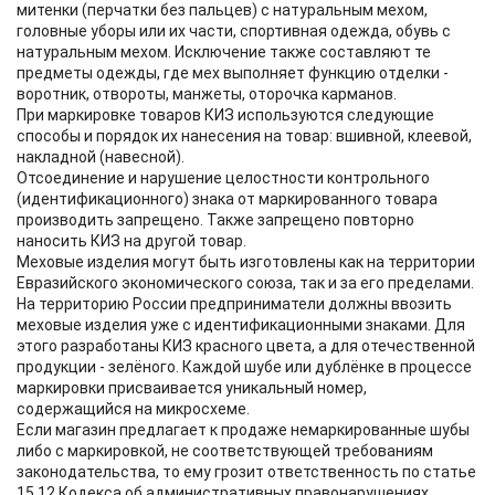
митенки (перчатки без пальцев) с натуральным мехом,
головные уборы или их части, спортивная одежда, обувь с
натуральным мехом. Исключение также составляют те
предметы одежды, где мех выполняет функцию отделки -
воротник, отвороты, манжеты, оторочка карманов.
При маркировке товаров КИЗ используются следующие
способы и порядок их нанесения на товар: вшивной, клеевой,
накладной (навесной).
Отсоединение и нарушение целостности контрольного
(идентификационного) знака от маркированного товара
производить запрещено. Также запрещено повторно
наносить КИЗ на другой товар.
Меховые изделия могут быть изготовлены как на территории
Евразийского экономического союза, так и за его пределами.
На территорию России предприниматели должны ввозить
меховые изделия уже с идентификационными знаками. Для
этого разработаны КИЗ красного цвета, а для отечественной
продукции - зелёного. Каждой шубе или дублёнке в процессе
маркировки присваивается уникальный номер,
содержащийся на микросхеме.
Если магазин предлагает к продаже немаркированные шубы
либо с маркировкой, не соответствующей требованиям
законодательства, то ему грозит ответственность по статье
15.12 Кодекса об административных правонарушениях