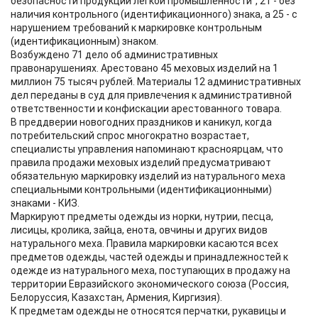
безопасности продукции лёгкой промышленности", 21 - без
наличия контрольного (идентификационного) знака, а 25 - с
нарушением требований к маркировке контрольным
(идентификационным) знаком.
Возбуждено 71 дело об административных
правонарушениях. Арестовано 45 меховых изделий на 1
миллион 75 тысяч рублей. Материалы 12 административных
дел переданы в суд для привлечения к административной
ответственности и конфискации арестованного товара.
В преддверии новогодних праздников и каникул, когда
потребительский спрос многократно возрастает,
специалисты управления напоминают красноярцам, что
правила продажи меховых изделий предусматривают
обязательную маркировку изделий из натурального меха
специальными контрольными (идентификационными)
знаками - КИЗ.
Маркируют предметы одежды из норки, нутрии, песца,
лисицы, кролика, зайца, енота, овчины и других видов
натурального меха. Правила маркировки касаются всех
предметов одежды, частей одежды и принадлежностей к
одежде из натурального меха, поступающих в продажу на
территории Евразийского экономического союза (Россия,
Белоруссия, Казахстан, Армения, Киргизия).
К предметам одежды не относятся перчатки, рукавицы и