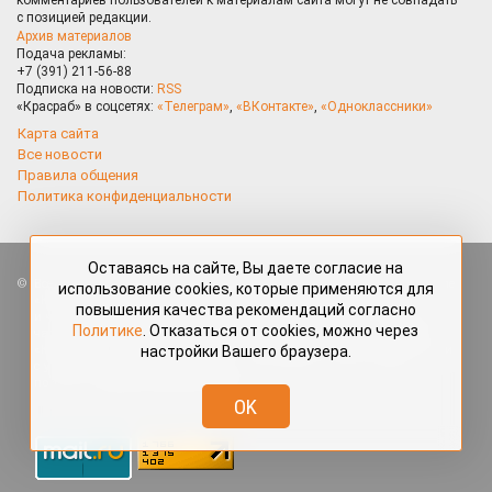
с позицией редакции.
Архив материалов
Подача рекламы:
+7 (391) 211-56-88
Подписка на новости:
RSS
«Красраб» в соцсетях:
«Телеграм»
,
«ВКонтакте»
,
«Одноклассники»
Карта сайта
Все новости
Правила общения
Политика конфиденциальности
Оставаясь на сайте, Вы даете согласие на
Все права защищены. Любые материалы, размещённые на портале
использование cookies, которые применяются для
«Красраб.ру» сотрудниками редакции, нештатными авторами
повышения качества рекомендаций согласно
и читателями, являются объектами авторского права. Полное или
Политике
. Отказаться от cookies, можно через
частичное использование материалов, размещённых на портале
настройки Вашего браузера.
«Красраб.ру», допускается только с письменного согласия редакции
с указанием ссылки на источник. Все вопросы можно задать
по адресу
redaktor@krasrab.krsn.ru
.
OK