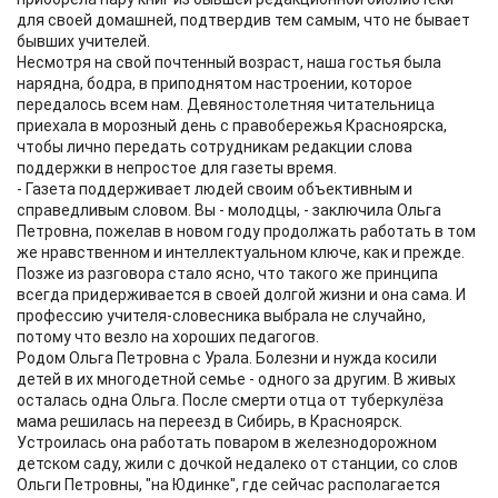
для своей домашней, подтвердив тем самым, что не бывает
бывших учителей.
Несмотря на свой почтенный возраст, наша гостья была
нарядна, бодра, в приподнятом настроении, которое
передалось всем нам. Девяностолетняя читательница
приехала в морозный день с правобережья Красноярска,
чтобы лично передать сотрудникам редакции слова
поддержки в непростое для газеты время.
- Газета поддерживает людей своим объективным и
справедливым словом. Вы - молодцы, - заключила Ольга
Петровна, пожелав в новом году продолжать работать в том
же нравственном и интеллектуальном ключе, как и прежде.
Позже из разговора стало ясно, что такого же принципа
всегда придерживается в своей долгой жизни и она сама. И
профессию учителя-словесника выбрала не случайно,
потому что везло на хороших педагогов.
Родом Ольга Петровна с Урала. Болезни и нужда косили
детей в их многодетной семье - одного за другим. В живых
осталась одна Ольга. После смерти отца от туберкулёза
мама решилась на переезд в Сибирь, в Красноярск.
Устроилась она работать поваром в железнодорожном
детском саду, жили с дочкой недалеко от станции, со слов
Ольги Петровны, "на Юдинке", где сейчас располагается