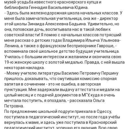
музей-усадьба известного красноярского купца и
библиофила Геннадия Васильевича Юдина.
- Здесь была железнодорожная школа начальных классов. У
меня была замечательная учительница, она же - директор
этой школы Зинаида Алексеевна Бадьина. Удивительно, но
она, поповская дочь, воспитывала нас в такой любви к
советской власти! Я помню с начальных классов потрясший
меня рассказ о детских годах Владимира Ильича Ульянова-
Ленина, а также о французском беспризорнике Гавроше, -
вспоминала своё школьное детство будущая учительница.
Училась с большим интересом и желанием и окончила свою
19-ю женскую школу с золотой медалью. Правда, с ней вышла
некоторая накладка.
- Моему учителю литературы Василию Петровичу Першину
пришлось доказывать, что смутившая комиссию спорная
запятая в сочинении - это не ошибка, а авторская
пунктуация. Мне задержали выдачу аттестата и медали на
целый месяц и с подачей документов в МГУ, куда я очень
мечтала поступить, я опоздала, - рассказала Ольга
Петровна.
По предложению школьной подруги приехала в Одессу,
поступила в педагогический институт, но после года учёбы
вернулась к маме, и здесь уже поступила в Красноярский
педагогический институт, успешно его окончив. Всю свою