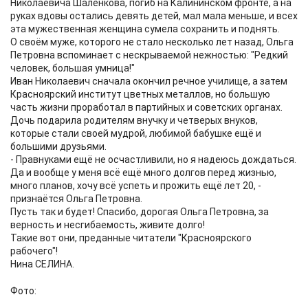
Николаевича Шаленкова, погиб на Калининском фронте, а на
руках вдовы остались девять детей, мал мала меньше, и всех
эта мужественная женщина сумела сохранить и поднять.
О своём муже, которого не стало несколько лет назад, Ольга
Петровна вспоминает с нескрываемой нежностью: "Редкий
человек, большая умница!"
Иван Николаевич сначала окончил речное училище, а затем
Красноярский институт цветных металлов, но большую
часть жизни проработал в партийных и советских органах.
Дочь подарила родителям внучку и четверых внуков,
которые стали своей мудрой, любимой бабушке ещё и
большими друзьями.
- Правнуками ещё не осчастливили, но я надеюсь дождаться.
Да и вообще у меня всё ещё много долгов перед жизнью,
много планов, хочу всё успеть и прожить ещё лет 20, -
признаётся Ольга Петровна.
Пусть так и будет! Спасибо, дорогая Ольга Петровна, за
верность и несгибаемость, живите долго!
Такие вот они, преданные читатели "Красноярского
рабочего"!
Нина СЕЛИНА.
Фото: