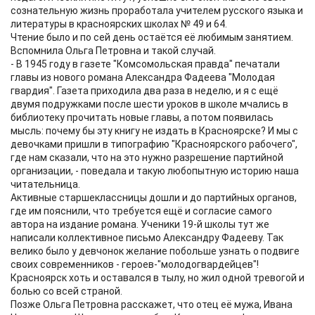
сознательную жизнь проработала учителем русского языка и
литературы в красноярских школах № 49 и 64.
Чтение было и по сей день остаётся её любимым занятием.
Вспомнила Ольга Петровна и такой случай.
- В 1945 году в газете "Комсомольская правда" печатали
главы из нового романа Александра Фадеева "Молодая
гвардия". Газета приходила два раза в неделю, и я с ещё
двумя подружками после шести уроков в школе мчались в
библиотеку прочитать новые главы, а потом появилась
мысль: почему бы эту книгу не издать в Красноярске? И мы с
девочками пришли в типографию "Красноярского рабочего",
где нам сказали, что на это нужно разрешение партийной
организации, - поведала и такую любопытную историю наша
читательница.
Активные старшеклассницы дошли и до партийных органов,
где им пояснили, что требуется ещё и согласие самого
автора на издание романа. Ученики 19-й школы тут же
написали коллективное письмо Александру Фадееву. Так
велико было у девчонок желание побольше узнать о подвиге
своих современников - героев-"молодогвардейцев"!
Красноярск хоть и оставался в тылу, но жил одной тревогой и
болью со всей страной.
Позже Ольга Петровна расскажет, что отец её мужа, Ивана