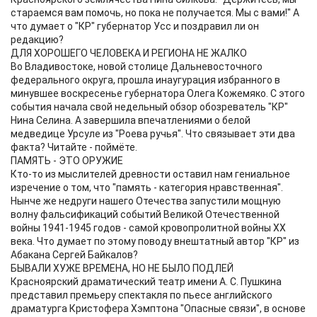
стараемся вам помочь, но пока не получается. Мы с вами!" А
что думает о "КР" губернатор Усс и поздравил ли он
редакцию?
ДЛЯ ХОРОШЕГО ЧЕЛОВЕКА И РЕГИОНА НЕ ЖАЛКО
Во Владивостоке, новой столице Дальневосточного
федерального округа, прошла инаугурация избранного в
минувшее воскресенье губернатора Олега Кожемяко. С этого
события начала свой недельный обзор обозреватель "КР"
Нина Селина. А завершила впечатлениями о белой
медведице Урсуле из "Роева ручья". Что связывает эти два
факта? Читайте - поймёте.
ПАМЯТЬ - ЭТО ОРУЖИЕ
Кто-то из мыслителей древности оставил нам гениальное
изречение о том, что "память - категория нравственная".
Нынче же недруги нашего Отечества запустили мощную
волну фальсификаций событий Великой Отечественной
войны 1941-1945 годов - самой кровопролитной войны XX
века. Что думает по этому поводу внештатный автор "КР" из
Абакана Сергей Байкалов?
БЫВАЛИ ХУЖЕ ВРЕМЕНА, НО НЕ БЫЛО ПОДЛЕЙ
Красноярский драматический театр имени А. С. Пушкина
представил премьеру спектакля по пьесе английского
драматурга Кристофера Хэмптона "Опасные связи", в основе