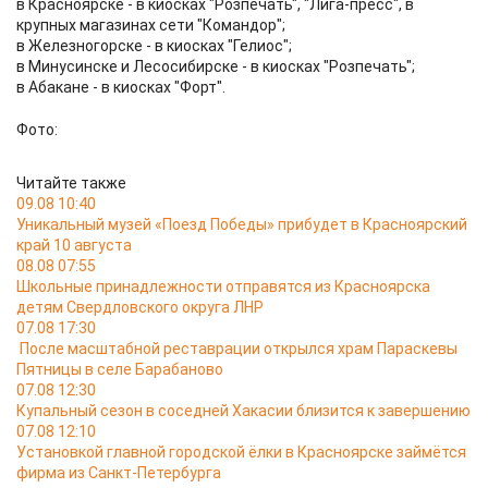
в Красноярске - в киосках "Розпечать", "Лига-пресс", в
крупных магазинах сети "Командор";
в Железногорске - в киосках "Гелиос";
в Минусинске и Лесосибирске - в киосках "Розпечать";
в Абакане - в киосках "Форт".
Фото:
Читайте также
09.08 10:40
Уникальный музей «Поезд Победы» прибудет в Красноярский
край 10 августа
08.08 07:55
Школьные принадлежности отправятся из Красноярска
детям Свердловского округа ЛНР
07.08 17:30
После масштабной реставрации открылся храм Параскевы
Пятницы в селе Барабаново
07.08 12:30
Купальный сезон в соседней Хакасии близится к завершению
07.08 12:10
Установкой главной городской ёлки в Красноярске займётся
фирма из Санкт-Петербурга