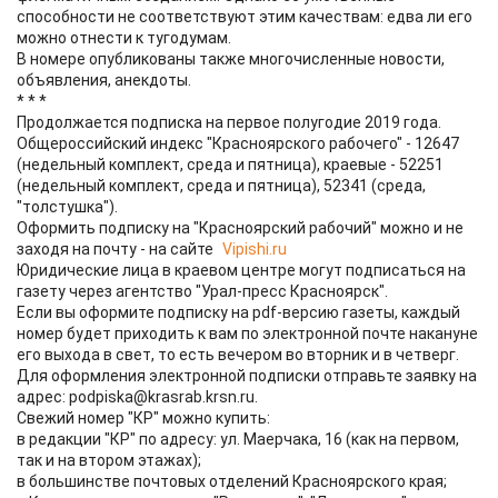
способности не соответствуют этим качествам: едва ли его
можно отнести к тугодумам.
В номере опубликованы также многочисленные новости,
объявления, анекдоты.
* * *
Продолжается подписка на первое полугодие 2019 года.
Общероссийский индекс "Красноярского рабочего" - 12647
(недельный комплект, среда и пятница), краевые - 52251
(недельный комплект, среда и пятница), 52341 (среда,
"толстушка").
Оформить подписку на "Красноярский рабочий" можно и не
заходя на почту - на сайте
Vipishi.ru
Юридические лица в краевом центре могут подписаться на
газету через агентство "Урал-пресс Красноярск".
Если вы оформите подписку на pdf-версию газеты, каждый
номер будет приходить к вам по электронной почте накануне
его выхода в свет, то есть вечером во вторник и в четверг.
Для оформления электронной подписки отправьте заявку на
адрес: podpiska@krasrab.krsn.ru.
Свежий номер "КР" можно купить:
в редакции "КР" по адресу: ул. Маерчака, 16 (как на первом,
так и на втором этажах);
в большинстве почтовых отделений Красноярского края;