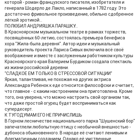
которой - роман французского писателя, изобретателя и
генерала Шодерло де Лакло, написанный в 1782 году. Это
достаточно фривольное произведение, обильно сдобренное
лёгкой эротикой...
ПОЛЮБИЛ АНДРИЯШКА ПАРАШКУ...
В Красноярском музыкальном театре в рамках торжеств,
посвящённых 60-летию, состоялась премьера бенефиса
хора "Жила-была деревня". Автор идеи и музыкальный
руководитель проекта Лариса Сивых включила всё своё
воображение и вместе с заслуженным работником культуры
Красноярского края Валерием Бурдиком создала спектакль
из жизни российской деревни.
"СЛАДКОЕ ЕМ ТОЛЬКО В СТРЕССОВОЙ СИТУАЦИИ"
Яркая, талантливая, не похожая на других актриса
Александра Ребенок к еде относится философски и считает,
что главное - с каким настроением она приготовлена. Кроме
того, она уверена, что можно настроить свой организм так,
что даже простой огурец будет восприниматься как
супердесерт.
К ТУГОДУМАМ ЕГО НЕ ПРИЧИСЛИШЬ
В Горном лесничестве национального парка "Шушенский бор"
запечатлели любопытную птицу с необычной внешностью -
дубоноса обыкновенного. В народе её считают ленивым и
флегматичным созданием. Однако её умственные