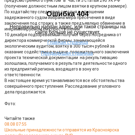
предусмотренного пунктом "в" части 5 статьи 290 УК РФ
(получение должностным лицом взятки в крупном размере).
По ходатайству следствия сегодня в отношении
задержанного судом избрана мера пресечения в виде
заключения под стражу, а также предъявлено обвинение в
инкриминируемом ему преступлении.
10 декабря подозреваемый получил через посредника от
директора коммерческой фирмы, занимающейся
экологическим аудитом, взятку в 300 тысяч рублей за
оказание содействия в выдаче положительного заключения
проекта технической документации на рекультивацию
золошлака, получаемого в результате деятельности одного
из предприятий региона, входящего в зону его
ответственности.
В настоящее время устанавливаются все обстоятельства
совершённого преступления. Расследование уголовного
дела продолжается.
Фото:
Читайте также
08.08 07:55
Школьные принадлежности отправятся из Красноярска