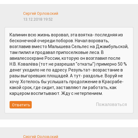
Сергей Орловский
13.12.2018 19:52
Калинин всю жизнь воровал, эта взятка- последняя из
бесконечной очереди поборов. Начал воровать,
возглавив вместо Малышева Сельлес на Джамбульской,
там пилил и продавал припоселковые леса. В
авиалесоохране России, которую он возглавил после
Н.В. Ковалёва (тот не разрешал "откаты") примерно 50 %
денег уходило не по адресу. Результат- возрастание в
разы выгоревших площадей. А тут- раздолье. Воруй не
хочу. Хотелось бы услышать продолжение в Красрабе-
какой срок, где сидит, заставляют ли работать, как
карцером воспитывают. Жду с нетерпением.
Пожаловаться
Сергей Орловский