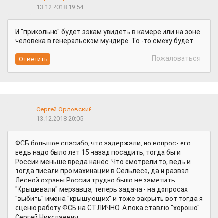
13.12.2018 19:54
И "прикольно" будет зэкам увидеть в камере или на зоне
человека в генеральском мундире. То -то смеху будет.
Пожаловаться
Сергей Орловский
13.12.2018 20:05
ФСБ большое спасибо, что задержали, но вопрос- его
ведь надо было лет 15 назад посадить, тогда бы и
России меньше вреда нанёс. Что смотрели то, ведь и
тогда писали про махинации в Сельлесе, да и развал
Лесной охраны России трудно было не заметить.
"Крышевали" мерзавца, теперь задача - на допросах
"выбить" имена "крышующих" и тоже закрыть вот тогда я
оценю работу ФСБ на ОТЛИЧНО. А пока ставлю "хорошо".
Сергей Николаевич