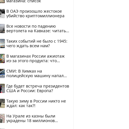
магазина: список
В ОАЭ произошло жестокое
убийство криптомиллионера
Все новости по падению
вертолета на Кавказе: читать
здесь
Таких событий не было с 1945:
чего ждать всем нам?
В магазинах России ажиотаж
из-за этого продукта: что
купить?
СМИ: В Химках на
полицейскую машину напали
и подожгли.
Где будет встреча президентов
США и России: Европа?
Такую зиму в России никто не
ждал: как так?!
На Урале из казны были
украдены 18 миллионов
рублей