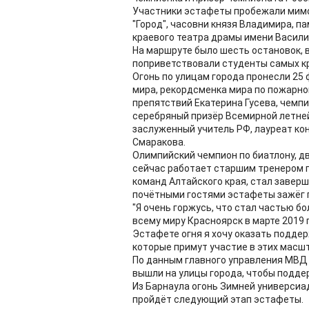
Участники эстафеты пробежали мимо
"Город", часовни князя Владимира, п
краевого театра драмы имени Васил
На маршруте было шесть остановок, 
поприветствовали студенты самых кр
Огонь по улицам города пронесли 25
мира, рекордсменка мира по пожарно
препятствий Екатерина Гусева, чемпи
серебряный призёр Всемирной летне
заслуженный учитель РФ, лауреат кон
Смаракова.
Олимпийский чемпион по биатлону, д
сейчас работает старшим тренером п
команд Алтайского края, стал завер
почётными гостями эстафеты зажёг г
"Я очень горжусь, что стал частью б
всему миру Красноярск в марте 2019 г
Эстафете огня я хочу оказать подде
которые примут участие в этих масшт
По данным главного управления МВД 
вышли на улицы города, чтобы подде
Из Барнаула огонь Зимней универсиад
пройдёт следующий этап эстафеты.