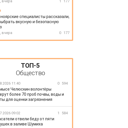
, вчера
1
177
я
ноярские специалисты рассказали,
выбрать вкусную и безопасную
ю
, вчера
0
177
ТОП-5
Общество
8.2026 11:40
0
594
 мысе Челюскин волонтёры
ерут более 70 проб почвы, воды и
ты для оценки загрязнения
7.2026 09:02
1
584
сатели отвели беду от пяти
ушек в заливе Шумиха