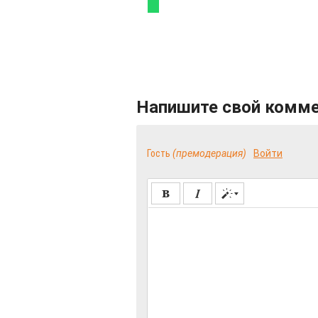
Напишите свой комм
Гость
(премодерация)
Войти