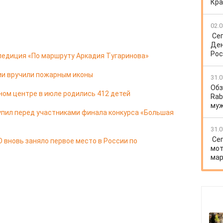
Кра
02.0
Се
Ден
Рос
педиция «По маршруту Аркадия Тугаринова»
ии вручили пожарным иконы
31.0
Обз
ом центре в июле родились 412 детей
Rab
му
упил перед участниками финала конкурса «Большая
31.0
Се
 вновь заняло первое место в России по
мот
мар