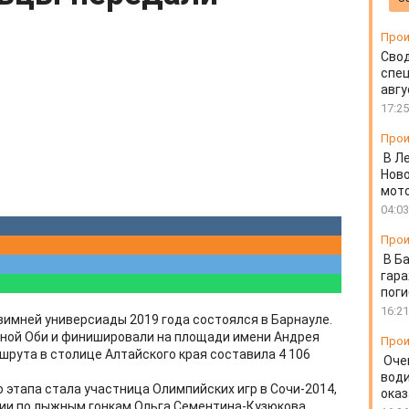
Прои
Свод
спец
авгу
17:25
Прои
В Л
Ново
мот
04:03
Прои
В Б
гара
пог
16:21
зимней универсиады 2019 года состоялся в Барнауле.
ной Оби и финишировали на площади имени Андрея
Прои
рута в столице Алтайского края составила 4 106
Оче
води
этапа стала участница Олимпийских игр в Сочи-2014,
ока
ии по лыжным гонкам Ольга Сементина-Кузюкова.