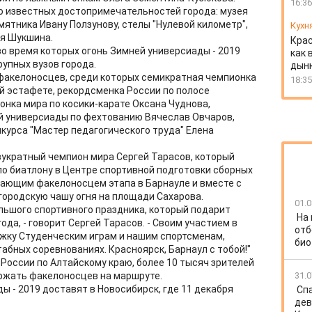
16:36
 известных достопримечательностей города: музея
амятника Ивану Ползунову, стелы "Нулевой километр",
Кухн
ия Шукшина.
Крас
во время которых огонь Зимней универсиады - 2019
как 
упных вузов города.
дын
 факелоносцев, среди которых семикратная чемпионка
18:35
й эстафете, рекордсменка России по полосе
онка мира по косики-карате Оксана Чуднова,
й универсиады по фехтованию Вячеслав Овчаров,
курса "Мастер педагогического труда" Елена
вукратный чемпион мира Сергей Тарасов, который
о биатлону в Центре спортивной подготовки сборных
шающим факелоносцем этапа в Барнауле и вместе с
ородскую чашу огня на площади Сахарова.
01.0
ольшого спортивного праздника, который подарит
На
ода, - говорит Сергей Тарасов. - Своим участием в
отб
ржку Студенческим играм и нашим спортсменам,
био
абных соревнованиях. Красноярск, Барнаул с тобой!"
России по Алтайскому краю, более 10 тысяч зрителей
ржать факелоносцев на маршруте.
31.0
ы - 2019 доставят в Новосибирск, где 11 декабря
Спа
дев