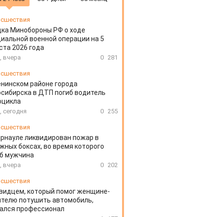
сшествия
ка Минобороны РФ о ходе
иальной военной операции на 5
ста 2026 года
, вчера
0
281
сшествия
енинском районе города
сибирска в ДТП погиб водитель
оцикла
, сегодня
0
255
сшествия
арнауле ликвидирован пожар в
жных боксах, во время которого
иб мужчина
, вчера
0
202
сшествия
видцем, который помог женщине-
телю потушить автомобиль,
зался профессионал