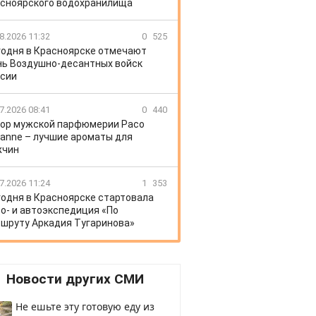
сноярского водохранилища
8.2026 11:32
0
525
годня в Красноярске отмечают
ь Воздушно-десантных войск
сии
7.2026 08:41
0
440
ор мужской парфюмерии Paco
anne – лучшие ароматы для
жчин
7.2026 11:24
1
353
годня в Красноярске стартовала
о- и автоэкспедиция «По
шруту Аркадия Тугаринова»
Новости других СМИ
Не ешьте эту готовую еду из