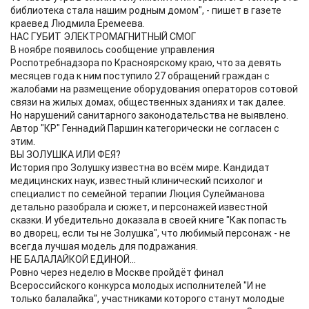
библиотека стала нашим родным домом", - пишет в газете
краевед Людмила Еремеева.
НАС ГУБИТ ЭЛЕКТРОМАГНИТНЫЙ СМОГ
В ноябре появилось сообщение управления
Роспотребнадзора по Красноярскому краю, что за девять
месяцев года к ним поступило 27 обращений граждан с
жалобами на размещение оборудования операторов сотовой
связи на жилых домах, общественных зданиях и так далее.
Но нарушений санитарного законодательства не выявлено.
Автор "КР" Геннадий Паршин категорически не согласен с
этим.
ВЫ ЗОЛУШКА ИЛИ ФЕЯ?
История про Золушку известна во всём мире. Кандидат
медицинских наук, известный клинический психолог и
специалист по семейной терапии Люция Сулейманова
детально разобрала и сюжет, и персонажей известной
сказки. И убедительно доказала в своей книге "Как попасть
во дворец, если ты не Золушка", что любимый персонаж - не
всегда лучшая модель для подражания.
НЕ БАЛАЛАЙКОЙ ЕДИНОЙ...
Ровно через неделю в Москве пройдёт финал
Всероссийского конкурса молодых исполнителей "И не
только балалайка", участниками которого станут молодые