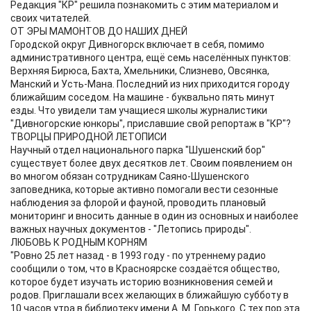
Редакция "КР" решила познакомить с этим материалом и
своих читателей.
ОТ ЭРЫ МАМОНТОВ ДО НАШИХ ДНЕЙ
Городской округ Дивногорск включает в себя, помимо
административного центра, ещё семь населённых пунктов:
Верхняя Бирюса, Бахта, Хмельники, Слизнево, Овсянка,
Манский и Усть-Мана. Последний из них приходится городу
ближайшим соседом. На машине - буквально пять минут
езды. Что увидели там учащиеся школы журналистики
"Дивногорские юнкоры", приславшие свой репортаж в "КР"?
ТВОРЦЫ ПРИРОДНОЙ ЛЕТОПИСИ
Научный отдел национального парка "Шушенский бор"
существует более двух десятков лет. Своим появлением он
во многом обязан сотрудникам Саяно-Шушенского
заповедника, которые активно помогали вести сезонные
наблюдения за флорой и фауной, проводить плановый
мониторинг и вносить данные в один из основных и наиболее
важных научных документов - "Летопись природы".
ЛЮБОВЬ К РОДНЫМ КОРНЯМ
"Ровно 25 лет назад - в 1993 году - по утреннему радио
сообщили о том, что в Красноярске создаётся общество,
которое будет изучать историю возникновения семей и
родов. Приглашали всех желающих в ближайшую субботу в
10 часов утра в библиотеку имени А. М. Горького. С тех пор эта