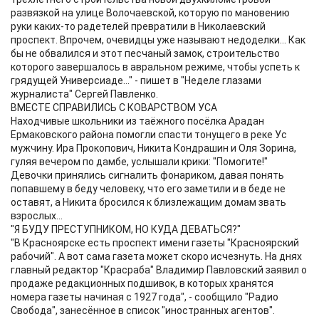
развязкой на улице Волочаевской, которую по мановению
руки каких-то радетелей превратили в Николаевский
проспект. Впрочем, очевидцы уже называют недоделки... Как
бы не обвалился и этот песчаный замок, строительство
которого завершалось в авральном режиме, чтобы успеть к
грядущей Универсиаде..." - пишет в "Неделе глазами
журналиста" Сергей Павленко.
ВМЕСТЕ СПРАВИЛИСЬ С КОВАРСТВОМ УСА
Находчивые школьники из таёжного посёлка Арадан
Ермаковского района помогли спасти тонущего в реке Ус
мужчину. Ира Прокопович, Никита Кондрашин и Оля Зорина,
гуляя вечером по дамбе, услышали крики: "Помогите!"
Девочки принялись сигналить фонариком, давая понять
попавшему в беду человеку, что его заметили и в беде не
оставят, а Никита бросился к близлежащим домам звать
взрослых...
"Я БУДУ ПРЕСТУПНИКОМ, НО КУДА ДЕВАТЬСЯ?"
"В Красноярске есть проспект имени газеты "Красноярский
рабочий". А вот сама газета может скоро исчезнуть. На днях
главный редактор "Красраба" Владимир Павловский заявил о
продаже редакционных подшивок, в которых хранятся
номера газеты начиная с 1927 года", - сообщило "Радио
Свобода", занесённое в список "иностранных агентов".