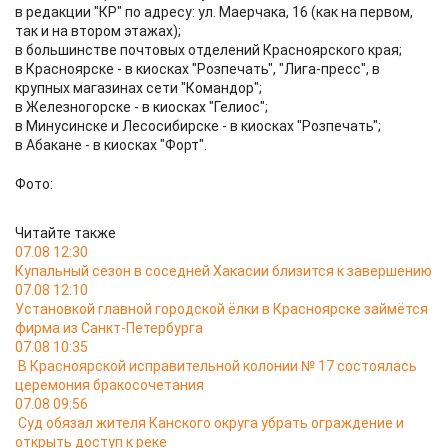
в редакции "КР" по адресу: ул. Маерчака, 16 (как на первом,
так и на втором этажах);
в большинстве почтовых отделений Красноярского края;
в Красноярске - в киосках "Розпечать", "Лига-пресс", в
крупных магазинах сети "Командор";
в Железногорске - в киосках "Гелиос";
в Минусинске и Лесосибирске - в киосках "Розпечать";
в Абакане - в киосках "Форт".
Фото:
Читайте также
07.08 12:30
Купальный сезон в соседней Хакасии близится к завершению
07.08 12:10
Установкой главной городской ёлки в Красноярске займётся
фирма из Санкт-Петербурга
07.08 10:35
В Красноярской исправительной колонии № 17 состоялась
церемония бракосочетания
07.08 09:56
Суд обязал жителя Канского округа убрать ограждение и
открыть доступ к реке