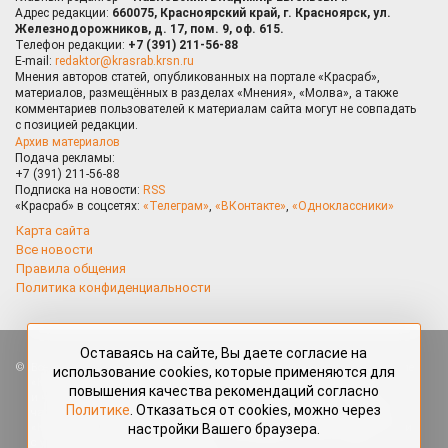
Адрес редакции:
660075, Красноярский край, г. Красноярск, ул.
Железнодорожников, д. 17, пом. 9, оф. 615.
Телефон редакции:
+7 (391) 211-56-88
E-mail:
redaktor@krasrab.krsn.ru
Мнения авторов статей, опубликованных на портале «Красраб»,
материалов, размещённых в разделах «Мнения», «Молва», а также
комментариев пользователей к материалам сайта могут не совпадать
с позицией редакции.
Архив материалов
Подача рекламы:
+7 (391) 211-56-88
Подписка на новости:
RSS
«Красраб» в соцсетях:
«Телеграм»
,
«ВКонтакте»
,
«Одноклассники»
Карта сайта
Все новости
Правила общения
Политика конфиденциальности
Оставаясь на сайте, Вы даете согласие на
Все права защищены. Любые материалы, размещённые на портале
использование cookies, которые применяются для
«Красраб.ру» сотрудниками редакции, нештатными авторами
повышения качества рекомендаций согласно
и читателями, являются объектами авторского права. Полное или
Политике
. Отказаться от cookies, можно через
частичное использование материалов, размещённых на портале
настройки Вашего браузера.
«Красраб.ру», допускается только с письменного согласия редакции
с указанием ссылки на источник. Все вопросы можно задать