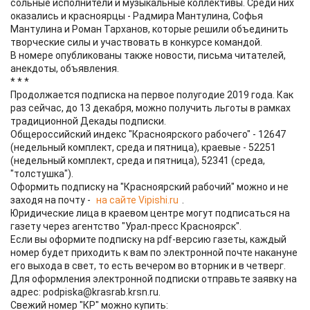
сольные исполнители и музыкальные коллективы. Среди них
оказались и красноярцы - Радмира Мантулина, Софья
Мантулина и Роман Тарханов, которые решили объединить
творческие силы и участвовать в конкурсе командой.
В номере опубликованы также новости, письма читателей,
анекдоты, объявления.
* * *
Продолжается подписка на первое полугодие 2019 года. Как
раз сейчас, до 13 декабря, можно получить льготы в рамках
традиционной Декады подписки.
Общероссийский индекс "Красноярского рабочего" - 12647
(недельный комплект, среда и пятница), краевые - 52251
(недельный комплект, среда и пятница), 52341 (среда,
"толстушка").
Оформить подписку на "Красноярский рабочий" можно и не
заходя на почту -
на сайте Vipishi.ru
.
Юридические лица в краевом центре могут подписаться на
газету через агентство "Урал-пресс Красноярск".
Если вы оформите подписку на pdf-версию газеты, каждый
номер будет приходить к вам по электронной почте накануне
его выхода в свет, то есть вечером во вторник и в четверг.
Для оформления электронной подписки отправьте заявку на
адрес: podpiska@krasrab.krsn.ru.
Свежий номер "КР" можно купить: