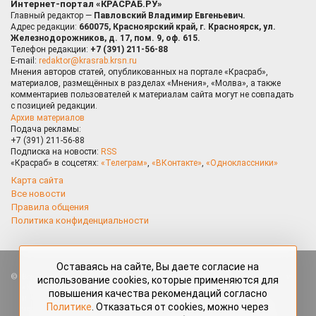
Интернет-портал «КРАСРАБ.РУ»
Главный редактор —
Павловский Владимир Евгеньевич.
Адрес редакции:
660075, Красноярский край, г. Красноярск, ул.
Железнодорожников, д. 17, пом. 9, оф. 615.
Телефон редакции:
+7 (391) 211-56-88
E-mail:
redaktor@krasrab.krsn.ru
Мнения авторов статей, опубликованных на портале «Красраб»,
материалов, размещённых в разделах «Мнения», «Молва», а также
комментариев пользователей к материалам сайта могут не совпадать
с позицией редакции.
Архив материалов
Подача рекламы:
+7 (391) 211-56-88
Подписка на новости:
RSS
«Красраб» в соцсетях:
«Телеграм»
,
«ВКонтакте»
,
«Одноклассники»
Карта сайта
Все новости
Правила общения
Политика конфиденциальности
Оставаясь на сайте, Вы даете согласие на
Все права защищены. Любые материалы, размещённые на портале
использование cookies, которые применяются для
«Красраб.ру» сотрудниками редакции, нештатными авторами
повышения качества рекомендаций согласно
и читателями, являются объектами авторского права. Полное или
Политике
. Отказаться от cookies, можно через
частичное использование материалов, размещённых на портале