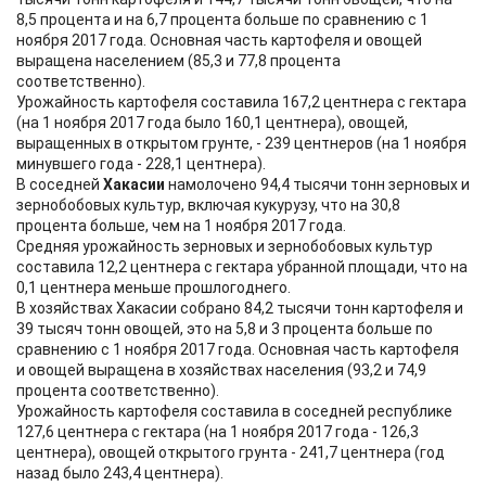
8,5 процента и на 6,7 процента больше по сравнению с 1
ноября 2017 года. Основная часть картофеля и овощей
выращена населением (85,3 и 77,8 процента
соответственно).
Урожайность картофеля составила 167,2 центнера с гектара
(на 1 ноября 2017 года было 160,1 центнера), овощей,
выращенных в открытом грунте, - 239 центнеров (на 1 ноября
минувшего года - 228,1 центнера).
В соседней
Хакасии
намолочено 94,4 тысячи тонн зерновых и
зернобобовых культур, включая кукурузу, что на 30,8
процента больше, чем на 1 ноября 2017 года.
Средняя урожайность зерновых и зернобобовых культур
составила 12,2 центнера с гектара убранной площади, что на
0,1 центнера меньше прошлогоднего.
В хозяйствах Хакасии собрано 84,2 тысячи тонн картофеля и
39 тысяч тонн овощей, это на 5,8 и 3 процента больше по
сравнению с 1 ноября 2017 года. Основная часть картофеля
и овощей выращена в хозяйствах населения (93,2 и 74,9
процента соответственно).
Урожайность картофеля составила в соседней республике
127,6 центнера с гектара (на 1 ноября 2017 года - 126,3
центнера), овощей открытого грунта - 241,7 центнера (год
назад было 243,4 центнера).