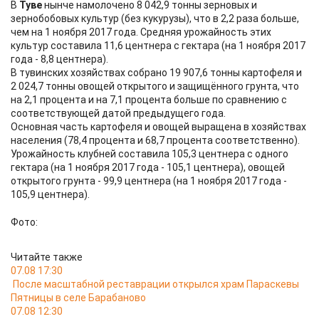
В
Туве
нынче намолочено 8 042,9 тонны зерновых и
зернобобовых культур (без кукурузы), что в 2,2 раза больше,
чем на 1 ноября 2017 года. Средняя урожайность этих
культур составила 11,6 центнера с гектара (на 1 ноября 2017
года - 8,8 центнера).
В тувинских хозяйствах собрано 19 907,6 тонны картофеля и
2 024,7 тонны овощей открытого и защищённого грунта, что
на 2,1 процента и на 7,1 процента больше по сравнению с
соответствующей датой предыдущего года.
Основная часть картофеля и овощей выращена в хозяйствах
населения (78,4 процента и 68,7 процента соответственно).
Урожайность клубней составила 105,3 центнера с одного
гектара (на 1 ноября 2017 года - 105,1 центнера), овощей
открытого грунта - 99,9 центнера (на 1 ноября 2017 года -
105,9 центнера).
Фото:
Читайте также
07.08 17:30
После масштабной реставрации открылся храм Параскевы
Пятницы в селе Барабаново
07.08 12:30