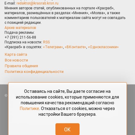
E-mail:
redaktor@krasrab.krsn.ru
Мнения авторов статей, опубликованных на портале «Красраб»,
материалов, размещённых в разделах «Мнения», «Молва», а также
комментариев пользователей к материалам сайта могут не совпадать
с позицией редакции.
Архив материалов
Подача рекламы:
+7 (391) 211-56-88
Подписка на новости:
RSS
«Красраб» в соцсетях:
«Телеграм»
,
«ВКонтакте»
,
«Одноклассники»
Карта сайта
Все новости
Правила общения
Политика конфиденциальности
Оставаясь на сайте, Вы даете согласие на
Все права защищены. Любые материалы, размещённые на портале
использование cookies, которые применяются для
«Красраб.ру» сотрудниками редакции, нештатными авторами
повышения качества рекомендаций согласно
и читателями, являются объектами авторского права. Полное или
Политике
. Отказаться от cookies, можно через
частичное использование материалов, размещённых на портале
настройки Вашего браузера.
«Красраб.ру», допускается только с письменного согласия редакции
с указанием ссылки на источник. Все вопросы можно задать
по адресу
redaktor@krasrab.krsn.ru
.
OK