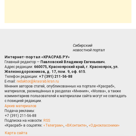
Сибирский
новостной портал
Интернет-портал «КРАСРАБ.РУ»
Главный редактор —
Павловский Владимир Евгеньевич.
Адрес редакции:
660075, Красноярский край, г. Красноярск, ул.
Железнодорожников, д. 17, пом. 9, оф. 615.
Телефон редакции:
+7 (391) 211-56-88
E-mail:
redaktor@krasrab.krsn.ru
Мнения авторов статей, опубликованных на портале «Красраб»,
материалов, размещённых в разделах «Мнения», «Молва», а также
комментариев пользователей к материалам сайта могут не совпадать
с позицией редакции.
Архив материалов
Подача рекламы:
+7 (391) 211-56-88
Подписка на новости:
RSS
«Красраб» в соцсетях:
«Телеграм»
,
«ВКонтакте»
,
«Одноклассники»
Карта сайта