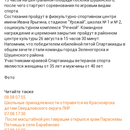
15 часов на центральной площади поселка Шушенского,
после чего стартуют соревнования по игровым видам
спорта.
Состязания пройдут в физкультурно-спортивном центре
имени Ивана Ярыгина, стадионе "Урожай", школах № 1 и № 2,
социокультурном комплексе "Речной". Командное
награждение и церемония закрытия пройдут в районном
центре культуры 26 августа в 15 часов 30 минут.
Напомним, что победителем юбилейной пятой Спартакиады в
общем зачете стали команды города Зеленогорска и
Шушенского района.
Участниками краевой Спартакиады ветеранов спорта
являются женщины от 35 лет и мужчины от 40 лет.
Фото:
Читайте также
08.08 07:55
Школьные принадлежности отправятся из Красноярска
детям Свердловского округа ЛНР
07.08 17:30
После масштабной реставрации открылся храм Параскевы
Пятницы в селе Барабаново