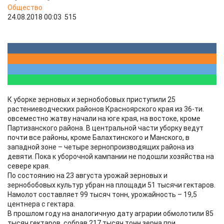
Общество
24.08.2018 00:03
515
К уборке зерновых и зернобобовых приступили 25
растениеводческих районов Красноярского края из 36-ти.
овсеместно жатву начали на юге края, на востоке, кроме
Партизанского района. В центральной части уборку ведут
почти все районы, кроме Балахтинского и Манского, в
западной зоне – четыре зернопроизводящих района из
девяти. Пока к уборочной кампании не подошли хозяйства на
севере края.
По состоянию на 23 августа урожай зерновых и
зернобобовых культур убран на площади 51 тысячи гектаров.
Намолот составляет 99 тысяч тонн, урожайность – 19,5
центнера с гектара.
В прошлом году на аналогичную дату аграрии обмолотили 85
тысяч гектаров, собрав 217 тысяч тонн зерна при