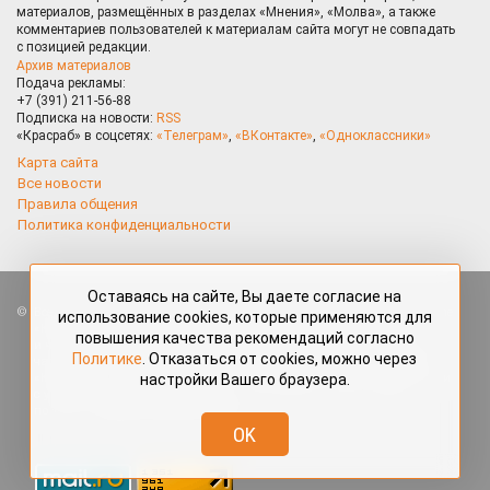
материалов, размещённых в разделах «Мнения», «Молва», а также
комментариев пользователей к материалам сайта могут не совпадать
с позицией редакции.
Архив материалов
Подача рекламы:
+7 (391) 211-56-88
Подписка на новости:
RSS
«Красраб» в соцсетях:
«Телеграм»
,
«ВКонтакте»
,
«Одноклассники»
Карта сайта
Все новости
Правила общения
Политика конфиденциальности
Оставаясь на сайте, Вы даете согласие на
Все права защищены. Любые материалы, размещённые на портале
использование cookies, которые применяются для
«Красраб.ру» сотрудниками редакции, нештатными авторами
повышения качества рекомендаций согласно
и читателями, являются объектами авторского права. Полное или
Политике
. Отказаться от cookies, можно через
частичное использование материалов, размещённых на портале
настройки Вашего браузера.
«Красраб.ру», допускается только с письменного согласия редакции
с указанием ссылки на источник. Все вопросы можно задать
по адресу
redaktor@krasrab.krsn.ru
.
OK