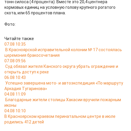
тонн силоса (4 процента). Вместе это 20,4 центнера
кормовых единиц на условную голову крупного рогатого
скота, или 65 процентов плана.
Фото:
Читайте также
07.08 10:35
В Красноярской исправительной колонии № 17 состоялась
церемония бракосочетания
07.08 09:56
Суд обязал жителя Канского округа убрать ограждение и
открыть доступ к реке
06.08 10:43
Успешно завершена мото- и автоэкспедиция «По маршруту
Аркадия Тугаринова»
04.08 11:09
Благодарные жители столицы Хакасии вручили пожарным
иконы
04.08 10:10
В Красноярском краевом перинатальном центре в июле
родились 412 детей