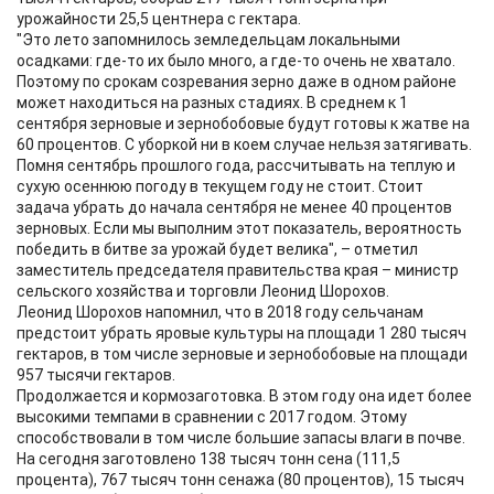
урожайности 25,5 центнера с гектара.
"Это лето запомнилось земледельцам локальными
осадками: где-то их было много, а где-то очень не хватало.
Поэтому по срокам созревания зерно даже в одном районе
может находиться на разных стадиях. В среднем к 1
сентября зерновые и зернобобовые будут готовы к жатве на
60 процентов. С уборкой ни в коем случае нельзя затягивать.
Помня сентябрь прошлого года, рассчитывать на теплую и
сухую осеннюю погоду в текущем году не стоит. Стоит
задача убрать до начала сентября не менее 40 процентов
зерновых. Если мы выполним этот показатель, вероятность
победить в битве за урожай будет велика", – отметил
заместитель председателя правительства края – министр
сельского хозяйства и торговли Леонид Шорохов.
Леонид Шорохов напомнил, что в 2018 году сельчанам
предстоит убрать яровые культуры на площади 1 280 тысяч
гектаров, в том числе зерновые и зернобобовые на площади
957 тысячи гектаров.
Продолжается и кормозаготовка. В этом году она идет более
высокими темпами в сравнении с 2017 годом. Этому
способствовали в том числе большие запасы влаги в почве.
На сегодня заготовлено 138 тысяч тонн сена (111,5
процента), 767 тысяч тонн сенажа (80 процентов), 15 тысяч