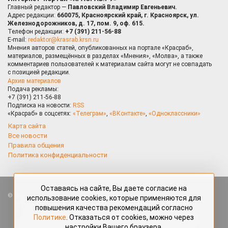
Главный редактор —
Павловский Владимир Евгеньевич.
Адрес редакции:
660075, Красноярский край, г. Красноярск, ул.
Железнодорожников, д. 17, пом. 9, оф. 615.
Телефон редакции:
+7 (391) 211-56-88
E-mail:
redaktor@krasrab.krsn.ru
Мнения авторов статей, опубликованных на портале «Красраб»,
материалов, размещённых в разделах «Мнения», «Молва», а также
комментариев пользователей к материалам сайта могут не совпадать
с позицией редакции.
Архив материалов
Подача рекламы:
+7 (391) 211-56-88
Подписка на новости:
RSS
«Красраб» в соцсетях:
«Телеграм»
,
«ВКонтакте»
,
«Одноклассники»
Карта сайта
Все новости
Правила общения
Политика конфиденциальности
Оставаясь на сайте, Вы даете согласие на
Все права защищены. Любые материалы, размещённые на портале
использование cookies, которые применяются для
«Красраб.ру» сотрудниками редакции, нештатными авторами
повышения качества рекомендаций согласно
и читателями, являются объектами авторского права. Полное или
Политике
. Отказаться от cookies, можно через
частичное использование материалов, размещённых на портале
настройки Вашего браузера.
«Красраб.ру», допускается только с письменного согласия редакции