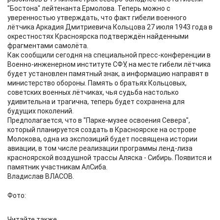
"Бостона" лейтенанта Ермолова. Теперь можно с
уверенностью утверждать, что факт гибели военного
лётчика Аркадия Дмитриевича Кольцова 27 июля 1943 года в
окрестностях Красноярска подтверждён найденными
фрагментами самолёта.
Как сообщили сегодня на специальной пресс-конференции в
Военно-инженерном институте СФУ, на месте гибели лётчика
будет установлен памятный знак, а информацию направят в
министерство обороны. Память о братьях Кольцовых,
советских военных лётчиках, чья судьба настолько
удивительна и трагична, теперь будет сохранена для
будущих поколений.
Предполагается, что в "Парке-музее освоения Севера",
который планируется создать в Красноярске на острове
Молокова, одна из экспозиций будет посвящена истории
авиации, в том числе реализации программы ленд-лиза
красноярской воздушной трассы Аляска - Сибирь. Появится и
памятник участникам АлСиба.
Владислав ВЛАСОВ.
Фото:
Читайте также