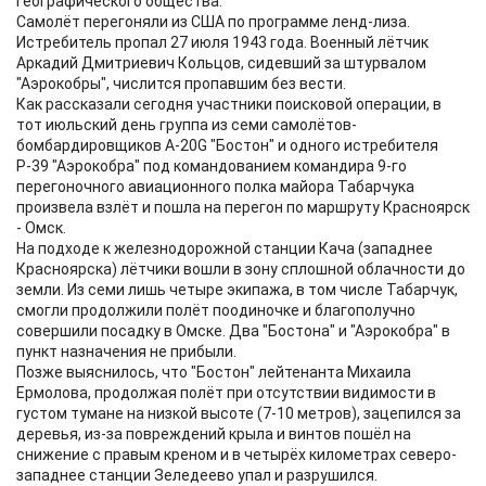
географического общества.
Самолёт перегоняли из США по программе ленд-лиза.
Истребитель пропал 27 июля 1943 года. Военный лётчик
Аркадий Дмитриевич Кольцов, сидевший за штурвалом
"Аэрокобры", числится пропавшим без вести.
Как рассказали сегодня участники поисковой операции, в
тот июльский день группа из семи самолётов-
бомбардировщиков А-20G "Бостон" и одного истребителя
Р-39 "Аэрокобра" под командованием командира 9-го
перегоночного авиационного полка майора Табарчука
произвела взлёт и пошла на перегон по маршруту Красноярск
- Омск.
На подходе к железнодорожной станции Кача (западнее
Красноярска) лётчики вошли в зону сплошной облачности до
земли. Из семи лишь четыре экипажа, в том числе Табарчук,
смогли продолжили полёт поодиночке и благополучно
совершили посадку в Омске. Два "Бостона" и "Аэрокобра" в
пункт назначения не прибыли.
Позже выяснилось, что "Бостон" лейтенанта Михаила
Ермолова, продолжая полёт при отсутствии видимости в
густом тумане на низкой высоте (7-10 метров), зацепился за
деревья, из-за повреждений крыла и винтов пошёл на
снижение с правым креном и в четырёх километрах северо-
западнее станции Зеледеево упал и разрушился.