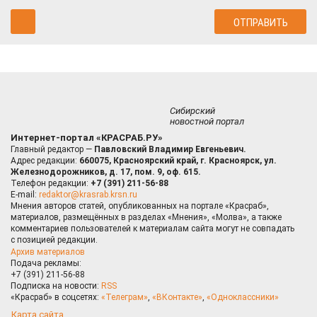
Сибирский
новостной портал
Интернет-портал «КРАСРАБ.РУ»
Главный редактор —
Павловский Владимир Евгеньевич.
Адрес редакции:
660075, Красноярский край, г. Красноярск, ул.
Железнодорожников, д. 17, пом. 9, оф. 615.
Телефон редакции:
+7 (391) 211-56-88
E-mail:
redaktor@krasrab.krsn.ru
Мнения авторов статей, опубликованных на портале «Красраб»,
материалов, размещённых в разделах «Мнения», «Молва», а также
комментариев пользователей к материалам сайта могут не совпадать
с позицией редакции.
Архив материалов
Подача рекламы:
+7 (391) 211-56-88
Подписка на новости:
RSS
«Красраб» в соцсетях:
«Телеграм»
,
«ВКонтакте»
,
«Одноклассники»
Карта сайта