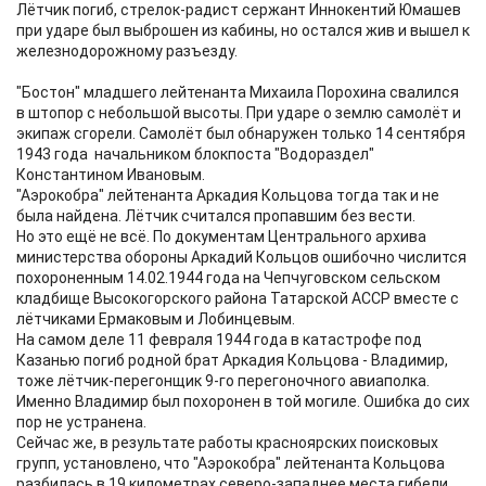
Лётчик погиб, стрелок-радист сержант Иннокентий Юмашев
при ударе был выброшен из кабины, но остался жив и вышел к
железнодорожному разъезду.
"Бостон" младшего лейтенанта Михаила Порохина свалился
в штопор с небольшой высоты. При ударе о землю самолёт и
экипаж сгорели. Самолёт был обнаружен только 14 сентября
1943 года начальником блокпоста "Водораздел"
Константином Ивановым.
"Аэрокобра" лейтенанта Аркадия Кольцова тогда так и не
была найдена. Лётчик считался пропавшим без вести.
Но это ещё не всё. По документам Центрального архива
министерства обороны Аркадий Кольцов ошибочно числится
похороненным 14.02.1944 года на Чепчуговском сельском
кладбище Высокогорского района Татарской АССР вместе с
лётчиками Ермаковым и Лобинцевым.
На самом деле 11 февраля 1944 года в катастрофе под
Казанью погиб родной брат Аркадия Кольцова - Владимир,
тоже лётчик-перегонщик 9-го перегоночного авиаполка.
Именно Владимир был похоронен в той могиле. Ошибка до сих
пор не устранена.
Сейчас же, в результате работы красноярских поисковых
групп, установлено, что "Аэрокобра" лейтенанта Кольцова
разбилась в 19 километрах северо-западнее места гибели