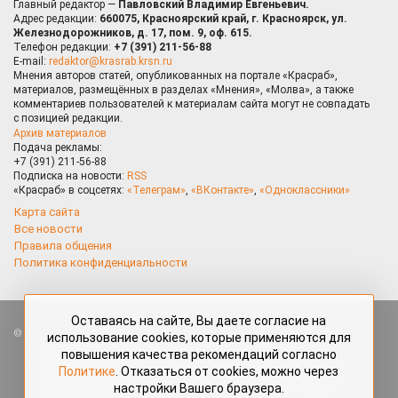
Главный редактор —
Павловский Владимир Евгеньевич.
Адрес редакции:
660075, Красноярский край, г. Красноярск, ул.
Железнодорожников, д. 17, пом. 9, оф. 615.
Телефон редакции:
+7 (391) 211-56-88
E-mail:
redaktor@krasrab.krsn.ru
Мнения авторов статей, опубликованных на портале «Красраб»,
материалов, размещённых в разделах «Мнения», «Молва», а также
комментариев пользователей к материалам сайта могут не совпадать
с позицией редакции.
Архив материалов
Подача рекламы:
+7 (391) 211-56-88
Подписка на новости:
RSS
«Красраб» в соцсетях:
«Телеграм»
,
«ВКонтакте»
,
«Одноклассники»
Карта сайта
Все новости
Правила общения
Политика конфиденциальности
Оставаясь на сайте, Вы даете согласие на
Все права защищены. Любые материалы, размещённые на портале
использование cookies, которые применяются для
«Красраб.ру» сотрудниками редакции, нештатными авторами
повышения качества рекомендаций согласно
и читателями, являются объектами авторского права. Полное или
Политике
. Отказаться от cookies, можно через
частичное использование материалов, размещённых на портале
настройки Вашего браузера.
«Красраб.ру», допускается только с письменного согласия редакции