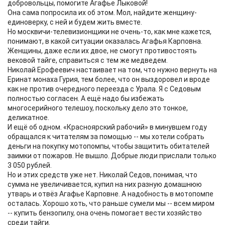
добровольцы, помогите Агафье Лыковой!
Она сама попросила их об этом. Мол, найдите женщину-
единоверку, с ней и будем жить вместе.
Но москвичи-телевизионщики не очень-то, как мне кажется,
понимают, в какой ситуации оказалась Агафья Карповна.
Женщины, даже если их двое, не смогут противостоять
вековой тайге, справиться с тем же медведем.
Николай Ерофеевич настаивает на том, что нужно вернуть на
Еринат монаха Гурия, тем более, что он выздоровел и вроде
как не против очередного переезда с Урала. Я с Седовым
полностью согласен. А ещё надо бы избежать
многосерийного телешоу, поскольку дело это тонкое,
деликатное.
И ещё об одном. «Красноярский рабочий» в минувшем году
обращался к читателям за помощью -- мы хотели собрать
деньги на покупку мотопомпы, чтобы защитить обитателей
заимки от пожаров. Не вышло. Добрые люди прислали только
3 050 рублей.
Но и этих средств уже нет. Николай Седов, понимая, что
сумма не увеличивается, купил на них разную домашнюю
утварь и отвёз Агафье Карповне. А надобность в мотопомпе
осталась. Хорошо хоть, что раньше сумели мы -- всем миром
-- купить бензопилу, она очень помогает вести хозяйство
среди тайги.