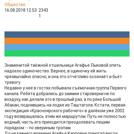
Общество
16.08.2018 12:53
2343
1
Знаменитой таёжной отшельнице Агафье Лыковой опять
надоело одиночество. Вернее, в одиночку ей жить
чрезвычайно опасно, и она это отчётливо осознаёт и бьёт
тревогу.
Недавно у неё в гостях побывала съёмочная группа Первого
канала. Ребята добрались до заимки староверки не по
воздуху, как делали это в прошлый раз, а по реке Большой
Абакан, поднявшись на лодке из Таштагола. Кстати, первая
экспедиция «Красноярского рабочего» в далёком уже 2002
году возвращалась этим же маршрутом. Путь не полностью
водный, часть его приходится преодолевать пешим
порядком -- по звериным тропам.
До недавнего времени Агафье Карповне помогал вести