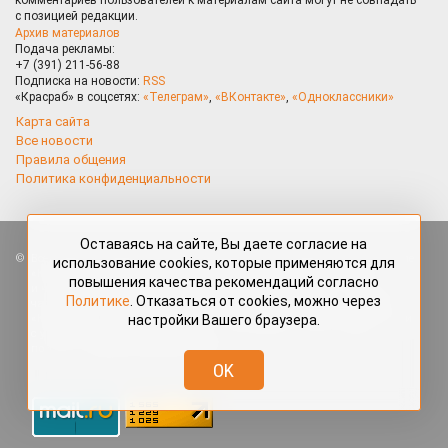
с позицией редакции.
Архив материалов
Подача рекламы:
+7 (391) 211-56-88
Подписка на новости:
RSS
«Красраб» в соцсетях:
«Телеграм»
,
«ВКонтакте»
,
«Одноклассники»
Карта сайта
Все новости
Правила общения
Политика конфиденциальности
Оставаясь на сайте, Вы даете согласие на
Все права защищены. Любые материалы, размещённые на портале
использование cookies, которые применяются для
«Красраб.ру» сотрудниками редакции, нештатными авторами
повышения качества рекомендаций согласно
и читателями, являются объектами авторского права. Полное или
Политике
. Отказаться от cookies, можно через
частичное использование материалов, размещённых на портале
настройки Вашего браузера.
«Красраб.ру», допускается только с письменного согласия редакции
с указанием ссылки на источник. Все вопросы можно задать
по адресу
redaktor@krasrab.krsn.ru
.
OK