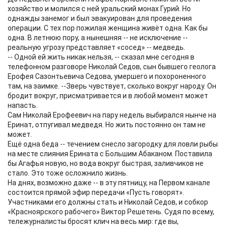
хозяйство и молился с ней уральский монах Гурий. Но
однажды занемог и был эвакуирован для проведения
операции. С тех пор пожилая женщина живёт одна. Как бы
одна. В летнюю пору, а нынешняя -- не исключение --
реальную угрозу представляет «сосед» -- медведь.
-- Одной ей жить никак нельзя, -- сказал мне сегодня в
телефонном разговоре Николай Седов, сын бывшего геолога
Ерофея Сазонтьевича Седова, умершего и похороненного
там, на заимке. --Зверь чувствует, сколько вокруг народу. Он
бродит вокруг, присматривается и в любой момент может
напасть.
Сам Николай Ерофеевич на пару недель выбирался нынче на
Еринат, отпугивал медведя. Но жить постоянно он там не
может.
Ещё одна беда -- течением снесло загородку для ловли рыбы
на месте слияния Ерината с Большим Абаканом. Поставила
бы Агафья новую, но вода вокруг быстрая, заливчиков не
стало. Это тоже осложнило жизнь.
На днях, возможно даже -- в эту пятницу, на Первом канале
состоится прямой эфир передачи «Пусть говорят».
Участниками его должны стать и Николай Седов, и собкор
«Красноярского рабочего» Виктор Решетень. Судя по всему,
тележурналисты бросят клич на весь мир: где вы,