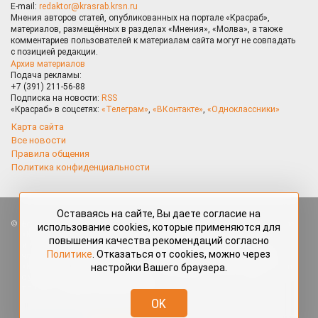
E-mail:
redaktor@krasrab.krsn.ru
Мнения авторов статей, опубликованных на портале «Красраб»,
материалов, размещённых в разделах «Мнения», «Молва», а также
комментариев пользователей к материалам сайта могут не совпадать
с позицией редакции.
Архив материалов
Подача рекламы:
+7 (391) 211-56-88
Подписка на новости:
RSS
«Красраб» в соцсетях:
«Телеграм»
,
«ВКонтакте»
,
«Одноклассники»
Карта сайта
Все новости
Правила общения
Политика конфиденциальности
Оставаясь на сайте, Вы даете согласие на
Все права защищены. Любые материалы, размещённые на портале
использование cookies, которые применяются для
«Красраб.ру» сотрудниками редакции, нештатными авторами
повышения качества рекомендаций согласно
и читателями, являются объектами авторского права. Полное или
Политике
. Отказаться от cookies, можно через
частичное использование материалов, размещённых на портале
настройки Вашего браузера.
«Красраб.ру», допускается только с письменного согласия редакции
с указанием ссылки на источник. Все вопросы можно задать
по адресу
redaktor@krasrab.krsn.ru
.
OK