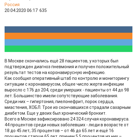
Россия
20.04.2020 06:17
635
В Москве скончались ещё 28 пациентов, у которых был
подтвержден диагноз пневмония и получен положительный
результат тестов на коронавирусную инфекцию.
Как сообщил оперативный штаб по контролю и мониторингу
ситуации с коронавирусом, общее число жертв инфекции
выросло с 176 до 204, среди умерших - пациенты от 44 до 98
лет. Большинство имели сопутствующие заболевания.
Среди них – гипертония, пиелонефрит, порок сердца,
миастения, ХОБЛ. Трое из скончавшихся страдали сахарным
диабетом. Еще у двоих был хронический бронхит.
Всего в Москве зафиксировано 24 324 случая коронавируса.
44 процентов среди новых заболевших - люди в возрасте от
18 до 45 лет, 35 процентов – от 46 до 65 лет и ещё 16
процентов старше 65 лет, причем 5,5 процентов из них –