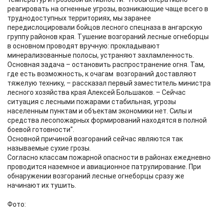
реагировать на огненные угрозы, возникающие чаще всего в
труднодоступных территориях, мы заранее
передислоцировали бойцов лесного спецназа в ангарскую
группу районов края. Тушение возгораний лесные огнеборцы
в основном проводят вручную: прокладывают
минерализованные полосы, устраняют захламленность.
Основная задача – остановить распространение огня. Там,
где есть возможность, к очагам возгораний доставляют
тяжелую технику, – рассказал первый заместитель министра
лесного хозяйства края Алексей Большаков. – Сейчас
ситуация с лесными пожарами стабильная, угрозы
населенным пунктам и объектам экономики нет. Силы и
средства лесопожарных формирований находятся в полной
боевой готовности".
Основной причиной возгораний сейчас являются так
называемые сухие грозы.
Согласно классам пожарной опасности в районах ежедневно
проводится наземное и авиационное патрулирование. При
обнаружении возгораний лесные огнеборцы сразу же
начинают их тушить.
Фото: