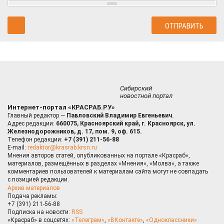
Сибирский
новостной портал
Интернет-портал «КРАСРАБ.РУ»
Главный редактор —
Павловский Владимир Евгеньевич.
Адрес редакции:
660075, Красноярский край, г. Красноярск, ул.
Железнодорожников, д. 17, пом. 9, оф. 615.
Телефон редакции:
+7 (391) 211-56-88
E-mail:
redaktor@krasrab.krsn.ru
Мнения авторов статей, опубликованных на портале «Красраб»,
материалов, размещённых в разделах «Мнения», «Молва», а также
комментариев пользователей к материалам сайта могут не совпадать
с позицией редакции.
Архив материалов
Подача рекламы:
+7 (391) 211-56-88
Подписка на новости:
RSS
«Красраб» в соцсетях:
«Телеграм»
,
«ВКонтакте»
,
«Одноклассники»