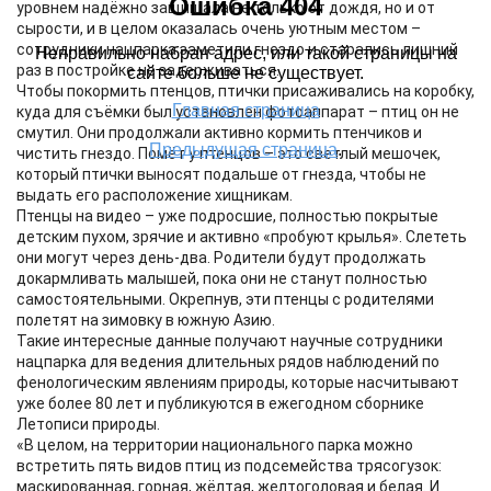
уровнем надёжно защищала не только от дождя, но и от
сырости, и в целом оказалась очень уютным местом –
сотрудники нацпарка заметили гнездо и старались лишний
раз в постройке не задерживаться.
Чтобы покормить птенцов, птички присаживались на коробку,
куда для съёмки был установлен фотоаппарат – птиц он не
смутил. Они продолжали активно кормить птенчиков и
чистить гнездо. Помёт у птенцов – это светлый мешочек,
который птички выносят подальше от гнезда, чтобы не
выдать его расположение хищникам.
Птенцы на видео – уже подросшие, полностью покрытые
детским пухом, зрячие и активно «пробуют крылья». Слететь
они могут через день-два. Родители будут продолжать
докармливать малышей, пока они не станут полностью
самостоятельными. Окрепнув, эти птенцы с родителями
полетят на зимовку в южную Азию.
Такие интересные данные получают научные сотрудники
нацпарка для ведения длительных рядов наблюдений по
фенологическим явлениям природы, которые насчитывают
уже более 80 лет и публикуются в ежегодном сборнике
Летописи природы.
«В целом, на территории национального парка можно
встретить пять видов птиц из подсемейства трясогузок:
маскированная, горная, жёлтая, желтоголовая и белая. И