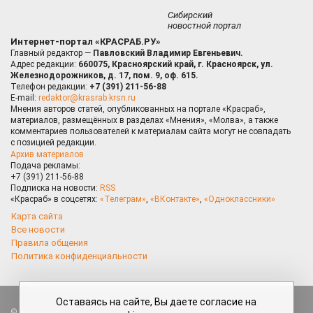
Сибирский
новостной портал
Интернет-портал «КРАСРАБ.РУ»
Главный редактор —
Павловский Владимир Евгеньевич.
Адрес редакции:
660075, Красноярский край, г. Красноярск, ул.
Железнодорожников, д. 17, пом. 9, оф. 615.
Телефон редакции:
+7 (391) 211-56-88
E-mail:
redaktor@krasrab.krsn.ru
Мнения авторов статей, опубликованных на портале «Красраб»,
материалов, размещённых в разделах «Мнения», «Молва», а также
комментариев пользователей к материалам сайта могут не совпадать
с позицией редакции.
Архив материалов
Подача рекламы:
+7 (391) 211-56-88
Подписка на новости:
RSS
«Красраб» в соцсетях:
«Телеграм»
,
«ВКонтакте»
,
«Одноклассники»
Карта сайта
Все новости
Правила общения
Политика конфиденциальности
Оставаясь на сайте, Вы даете согласие на
Все права защищены. Любые материалы, размещённые на портале