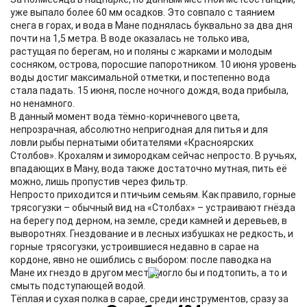
уже выпало более 60 мм осадков. Это совпало с таянием
снега в горах, и вода в Мане поднялась буквально за два дня
почти на 1,5 метра. В воде оказалась не только ива,
растущая по берегам, но и поляны с жарками и молодым
сосняком, острова, поросшие папоротником. 10 июня уровень
воды достиг максимальной отметки, и постепенно вода
стала падать. 15 июня, после ночного дождя, вода прибыла,
но ненамного.
В данный момент вода тёмно-коричневого цвета,
непрозрачная, абсолютно непригодная для питья и для
ловли рыбы пернатыми обитателями «Красноярских
Столбов». Крохалям и зимородкам сейчас непросто. В ручьях,
впадающих в Ману, вода также достаточно мутная, пить её
можно, лишь пропустив через фильтр.
Непросто приходится и птичьим семьям. Как правило, горные
трясогузки – обычный вид на «Столбах» – устраивают гнёзда
на берегу под дерном, на земле, среди камней и деревьев, в
выворотнях. Гнездование и в лесных избушках не редкость, и
горные трясогузки, устроившиеся недавно в сарае на
кордоне, явно не ошиблись с выбором: после паводка на
Мане их гнездо в другом месте могло бы и подтопить, а то и
смыть подступающей водой.
Тёплая и сухая полка в сарае, среди инструментов, сразу за