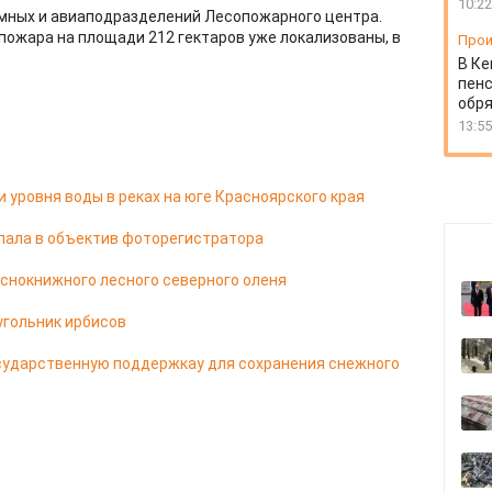
10:22
мных и авиаподразделений Лесопожарного центра.
пожара на площади 212 гектаров уже локализованы, в
Прои
В Ке
пенс
обря
13:55
 уровня воды в реках на юге Красноярского края
ала в объектив фоторегистратора
аснокнижного лесного северного оленя
угольник ирбисов
сударственную поддержкау для сохранения снежного