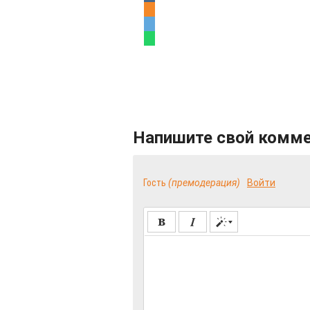
Напишите свой комм
Гость
(премодерация)
Войти