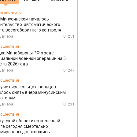
-вело-мото
 Минусинском началось
оительство автоматического
та весогабаритного контроля
, вчера
0
251
сшествия
ка Минобороны РФ о ходе
иальной военной операции на 5
ста 2026 года
, вчера
0
247
сшествия
у четыре кольца с пальцев
лось снять вчера минусинским
сателям
, вчера
0
231
сшествия
кутской области на железной
ге сегодня смертельно
вмированы две женщины