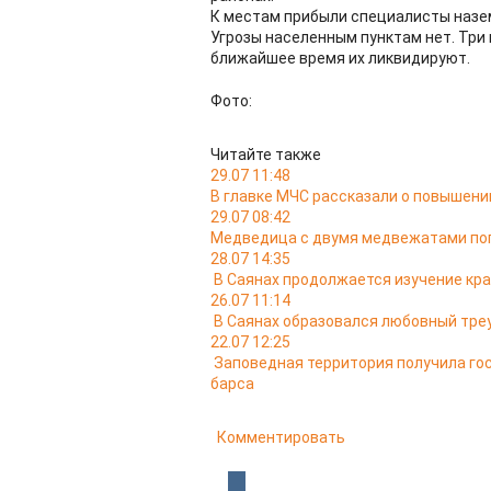
К местам прибыли специалисты назе
Угрозы населенным пунктам нет. Три 
ближайшее время их ликвидируют.
Фото:
Читайте также
29.07 11:48
В главке МЧС рассказали о повышении
29.07 08:42
Медведица с двумя медвежатами поп
28.07 14:35
В Саянах продолжается изучение кр
26.07 11:14
В Саянах образовался любовный тре
22.07 12:25
Заповедная территория получила го
барса
Комментировать