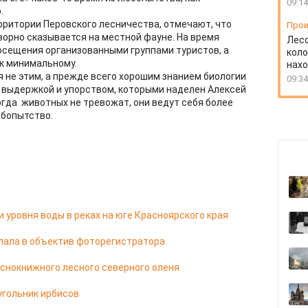
09:14
.
рритории Перовского лесничества, отмечают, что
Прои
орно сказывается на местной фауне. На время
Лесо
осещения организованными группами туристов, а
коло
к минимальному.
нахо
 не этим, а прежде всего хорошим знанием биологии
09:34
, выдержкой и упорством, которыми наделен Алексей
когда животных не тревожат, они ведут себя более
бопытство.
 уровня воды в реках на юге Красноярского края
ала в объектив фоторегистратора
аснокнижного лесного северного оленя
угольник ирбисов