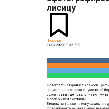
лисицу
Природа
14.04.2020 09:32
509
Фотограф-натуралист Алексей Треть
национального парка «Шушенский бор
сухой травы, где предпочитают жить
любой рыжей охотницы.
Лисица не только не испугалась нату
фотоаппарата, но даже «преследовала