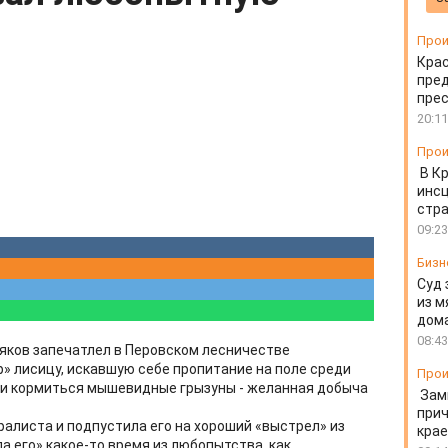
Прои
Крас
пред
пре
20:11
Прои
В К
инс
стр
09:23
Бизн
Суд 
из м
дом
08:43
яков запечатлел в Перовском лесничестве
» лисицу, искавшую себе пропитание на поле среди
Прои
 и кормиться мышевидные грызуны - желанная добыча
Зам
прич
ралиста и подпустила его на хороший «выстрел» из
крае
 его» какое-то время из любопытства, как