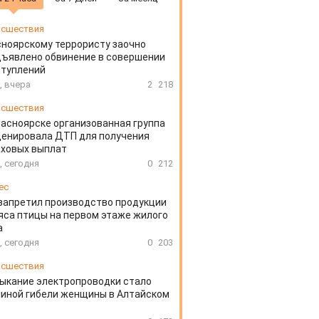
сшествия
ноярскому террористу заочно
ъявлено обвинение в совершении
ступлений
, вчера
2
218
сшествия
расноярске организованная группа
ценировала ДТП для получения
аховых выплат
, сегодня
0
212
ес
запретил производство продукции
яса птицы на первом этаже жилого
а
, сегодня
0
203
сшествия
ыкание электропроводки стало
иной гибели женщины в Алтайском