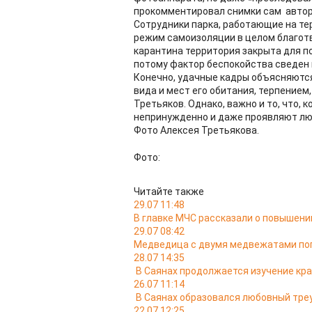
прокомментировал снимки сам автор
Сотрудники парка, работающие на те
режим самоизоляции в целом благотв
карантина территория закрыта для п
потому фактор беспокойства сведен 
Конечно, удачные кадры объясняются
вида и мест его обитания, терпением
Третьяков. Однако, важно и то, что, 
непринужденно и даже проявляют лю
Фото Алексея Третьякова.
Фото:
Читайте также
29.07 11:48
В главке МЧС рассказали о повышении
29.07 08:42
Медведица с двумя медвежатами поп
28.07 14:35
В Саянах продолжается изучение кр
26.07 11:14
В Саянах образовался любовный тре
22.07 12:25