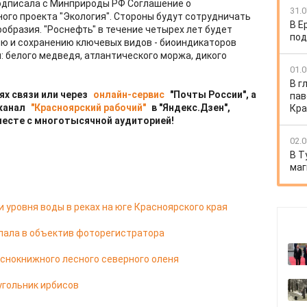
подписала с Минприроды РФ Соглашение о
31.0
ого проекта "Экология". Стороны будут сотрудничать
В Е
образия. "Роснефть" в течение четырех лет будет
под
ю и сохранению ключевых видов - биоиндикаторов
: белого медведя, атлантического моржа, дикого
01.0
В г
ях связи или через
онлайн-сервис
"Почты России", а
пав
 канал
"Красноярский рабочий"
в "Яндекс.Дзен",
Кра
месте с многотысячной аудиторией!
02.0
В Т
маг
 уровня воды в реках на юге Красноярского края
ала в объектив фоторегистратора
аснокнижного лесного северного оленя
угольник ирбисов