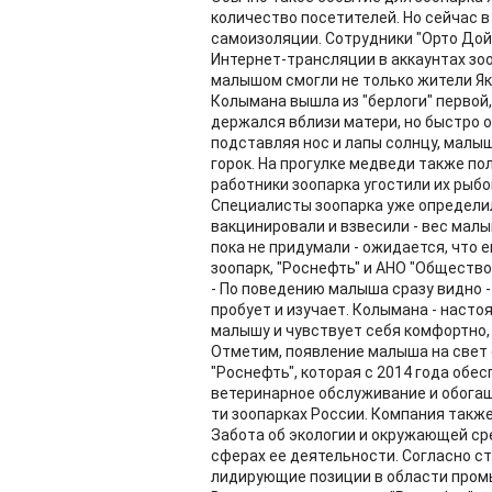
количество посетителей. Но сейчас в
самоизоляции. Сотрудники "Орто Дой
Интернет-трансляции в аккаунтах зоо
малышом смогли не только жители Яку
Колымана вышла из "берлоги" первой
держался вблизи матери, но быстро о
подставляя нос и лапы солнцу, малыш
горок. На прогулке медведи также пол
работники зоопарка угостили их рыбо
Специалисты зоопарка уже определил
вакцинировали и взвесили - вес мал
пока не придумали - ожидается, что 
зоопарк, "Роснефть" и АНО "Общество
- По поведению малыша сразу видно -
пробует и изучает. Колымана - насто
малышу и чувствует себя комфортно,
Отметим, появление малыша на свет
"Роснефть", которая с 2014 года об
ветеринарное обслуживание и обогащ
ти зоопарках России. Компания такж
Забота об экологии и окружающей сре
сферах ее деятельности. Согласно с
лидирующие позиции в области пром