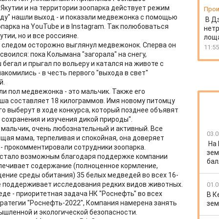
 Якутии и на территории зоопарка действует режим
Прои
ду" нашли выход - и показали медвежонка с помощью
В Д
парка на YouTube и в Instagram. Так полюбоваться
нет
тии, но и все россияне.
лоща
, следом осторожно выглянул медвежонок. Сперва он
11:55
своился: пока Колымана "загорала" на снегу,
 бегал и прыгал по вольеру и катался на животе с
акомились - в честь первого "выхода в свет"
й.
и пол медвежонка - это мальчик. Также его
ыша составляет 18 килограммов. Имя новому питомцу
его выберут в ходе конкурса, который позднее объявят
 сохранения и изучения дикой природы".
 мальчик, очень любознательный и активный. Все
03.0
ящая мама, терпеливая и спокойная, она доверяет
На
 - прокомментировали сотрудники зоопарка.
зем
 стало возможным благодаря поддержке компании
бал
еспечивает содержание (полноценное кормление,
ение среды обитания) 35 белых медведей во всех 16-
е поддерживает исследования редких видов животных.
01.0
де - приоритетная задача НК "Роснефть" во всех
В К
тратегии "Роснефть-2022", Компания намерена занять
зем
ышленной и экологической безопасности.