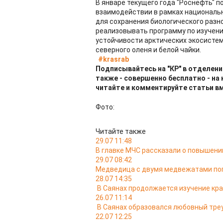
В январе текущего года "Роснефть" 
взаимодействии в рамках национальн
для сохранения биологического разно
реализовывать программу по изучени
устойчивости арктических экосистем
северного оленя и белой чайки.
#krasrab
Подписывайтесь на "КР" в отделени
также - совершенно бесплатно - на
читайте и комментируйте статьи в
Фото:
Читайте также
29.07 11:48
В главке МЧС рассказали о повышении
29.07 08:42
Медведица с двумя медвежатами поп
28.07 14:35
В Саянах продолжается изучение кр
26.07 11:14
В Саянах образовался любовный тре
22.07 12:25