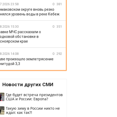
7.2026 23:58
0
381
рмаковском округе вновь резко
нялся уровень воды в реке Кебеж
8.2026 15:30
0
351
лавке МЧС рассказали о
одковой обстановке в
сноярском крае
8.2026 14:08
0
292
уве произошло землетрясение
нитудой 3,3
Новости других СМИ
Где будет встреча президентов
США и России: Европа?
Такую зиму в России никто не
ждал: как так?!