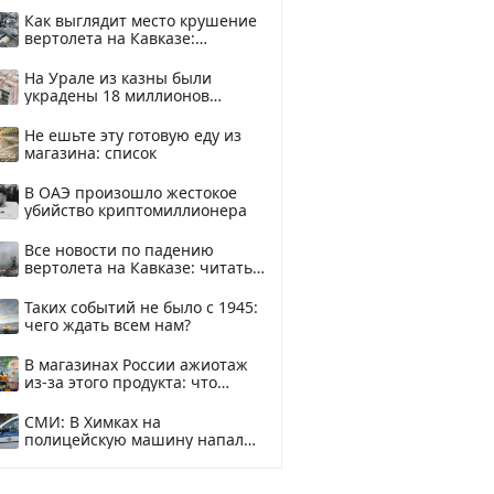
Как выглядит место крушение
вертолета на Кавказе:
смотреть
На Урале из казны были
украдены 18 миллионов
рублей
Не ешьте эту готовую еду из
магазина: список
В ОАЭ произошло жестокое
убийство криптомиллионера
Все новости по падению
вертолета на Кавказе: читать
здесь
Таких событий не было с 1945:
чего ждать всем нам?
В магазинах России ажиотаж
из-за этого продукта: что
купить?
СМИ: В Химках на
полицейскую машину напали
и подожгли.