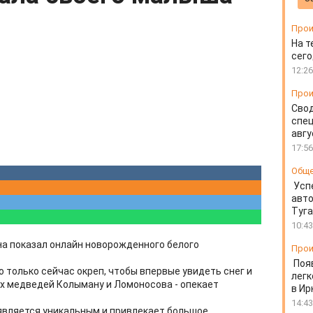
Прои
На т
сего
12:26
Прои
Свод
спец
авгу
17:56
Общ
Усп
авто
Туг
10:43
на показал онлайн новорожденного белого
Прои
Поя
о только сейчас окреп, чтобы впервые увидеть снег и
легк
ых медведей Колыману и Ломоносова - опекает
в Ир
14:43
является уникальным и привлекает большое