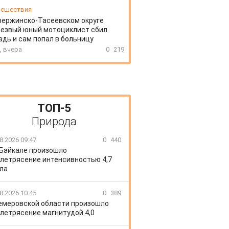
сшествия
зержинско-Тасеевском округе
резвый юный мотоциклист сбил
дь и сам попал в больницу
, вчера
0
219
ТОП-5
Природа
8.2026 09:47
0
440
 Байкале произошло
летрясение интенсивностью 4,7
ла
8.2026 10:45
0
389
емеровской области произошло
летрясение магнитудой 4,0