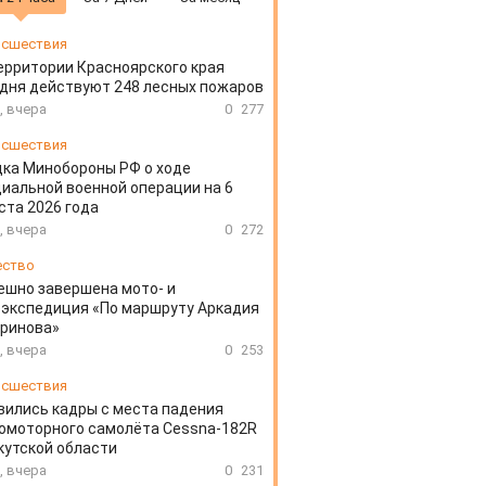
сшествия
ерритории Красноярского края
дня действуют 248 лесных пожаров
, вчера
0
277
сшествия
ка Минобороны РФ о ходе
иальной военной операции на 6
ста 2026 года
, вчера
0
272
ество
ешно завершена мото- и
экспедиция «По маршруту Аркадия
аринова»
, вчера
0
253
сшествия
вились кадры с места падения
омоторного самолёта Cessna-182R
кутской области
, вчера
0
231