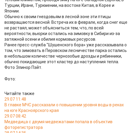
Турции, Иране, Туркмении, на востоке Китая, в Корее и
Японии.
Обычно к своим гнездовьям в лесной зоне эти птицы
возвращаются весной. Встреча их в феврале, когда снег еще
не растаял, может объясниться тем, что, по всей
вероятности, вьюрки остались на зимовку в Сибири из-за
затяжной осени и обилия кормовых ресурсов.
Ранее пресс-служба "Шушенского бора» уже рассказывала о
том, что зимовать в Перовском лесничестве парка остались
в небольшом количестве чернозобые дрозды и рябинники,
обычно покидающие этот кластер до наступления тепла.
Фото Элинор Пэйт.
Фото:
Читайте также
29.07 11:48
В главке МЧС рассказали о повышении уровня воды в реках
на юге Красноярского края
29.07 08:42
Медведица с двумя медвежатами попала в объектив
фоторегистратора