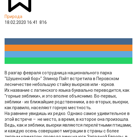
Природа
18.02.2020 16:41
816
В разгар февраля сотрудница национального парка
"Шушенский бор»" Элинор Пэйт встретила в Перовском
лесничестве небольшую стайку вьюрков или - юрков.
Их название с латинского языка буквально переводится, как
"горные зяблики», и это вполне объяснимо. Во-первых,
зяблики - их ближайшие родственники, а во-вторых, вьюрки,
как правило, населяют горную местность.
На равнине увидишь их редко. Однако самое удивительное в
этой встрече – не место, а время, в которое она произошла.
Ведь, как и зяблики, вьюрки являются перелётными птицами,
и каждую осень совершают миграции в страны с более
теплым климатом, проводя зиму на юге Западной Европы, в