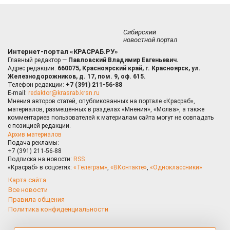
Сибирский
новостной портал
Интернет-портал «КРАСРАБ.РУ»
Главный редактор —
Павловский Владимир Евгеньевич.
Адрес редакции:
660075, Красноярский край, г. Красноярск, ул.
Железнодорожников, д. 17, пом. 9, оф. 615.
Телефон редакции:
+7 (391) 211-56-88
E-mail:
redaktor@krasrab.krsn.ru
Мнения авторов статей, опубликованных на портале «Красраб»,
материалов, размещённых в разделах «Мнения», «Молва», а также
комментариев пользователей к материалам сайта могут не совпадать
с позицией редакции.
Архив материалов
Подача рекламы:
+7 (391) 211-56-88
Подписка на новости:
RSS
«Красраб» в соцсетях:
«Телеграм»
,
«ВКонтакте»
,
«Одноклассники»
Карта сайта
Все новости
Правила общения
Политика конфиденциальности