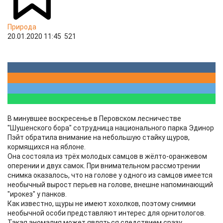
Природа
20.01.2020 11:45
521
В минувшее воскресенье в Перовском лесничестве
"Шушенского бора" сотрудница национального парка Эдинор
Пэйт обратила внимание на небольшую стайку щуров,
кормящихся на яблоне.
Она состояла из трёх молодых самцов в жёлто-оранжевом
оперении и двух самок. При внимательном рассмотрении
снимка оказалось, что на голове у одного из самцов имеется
необычный вырост перьев на голове, внешне напоминающий
"ирокез" у панков.
Как известно, щуры не имеют хохолков, поэтому снимки
необычной особи представляют интерес для орнитологов.
Такая аномалия может являться следствием сразу