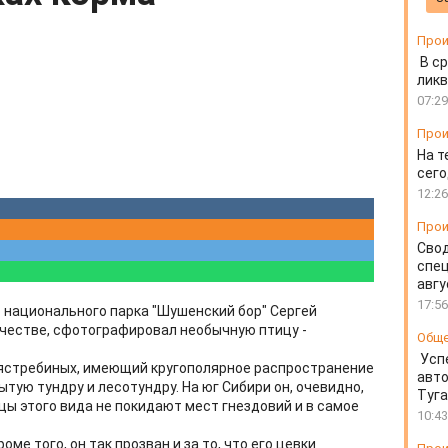
Прои
В ср
ликв
07:29
Прои
На т
сего
12:26
Прои
Свод
спец
авгу
17:56
 национального парка "Шушенский бор" Сергей
честве, сфотографировал необычную птицу -
Общ
Усп
ястребиных, имеющий кругополярное распространение
авто
тую тундру и лесотундру. На юг Сибири он, очевидно,
Туг
ицы этого вида не покидают мест гнездовий и в самое
10:43
ме того, он так прозван и за то, что его цевки