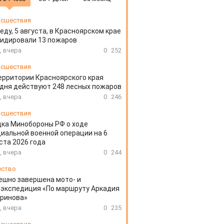
сшествия
еду, 5 августа, в Красноярском крае
идировали 13 пожаров
, вчера
0
252
сшествия
ерритории Красноярского края
дня действуют 248 лесных пожаров
, вчера
0
246
сшествия
ка Минобороны РФ о ходе
иальной военной операции на 6
ста 2026 года
, вчера
0
244
ество
ешно завершена мото- и
экспедиция «По маршруту Аркадия
аринова»
, вчера
0
235