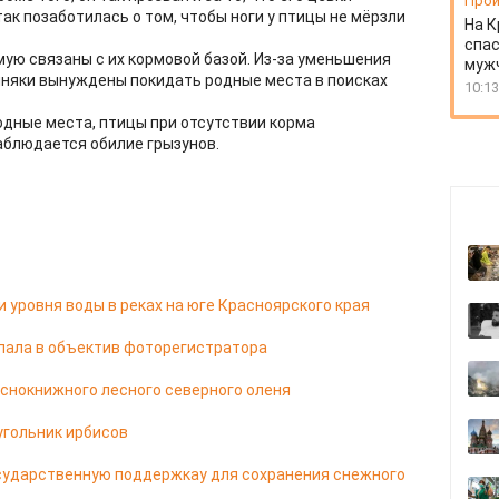
Прои
ак позаботилась о том, чтобы ноги у птицы не мёрзли
На К
спас
ую связаны с их кормовой базой. Из-за уменьшения
муж
мняки вынуждены покидать родные места в поисках
10:13
одные места, птицы при отсутствии корма
аблюдается обилие грызунов.
 уровня воды в реках на юге Красноярского края
ала в объектив фоторегистратора
аснокнижного лесного северного оленя
угольник ирбисов
сударственную поддержкау для сохранения снежного