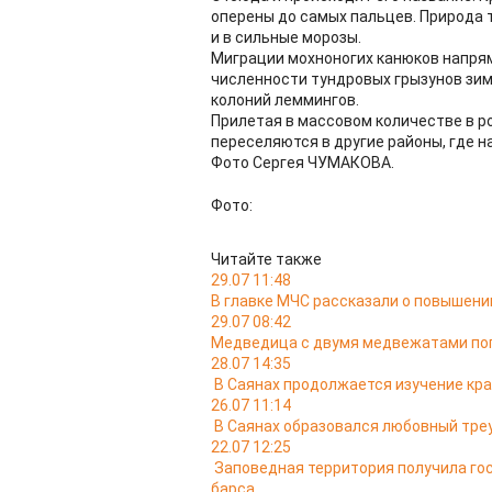
оперены до самых пальцев. Природа т
и в сильные морозы.
Миграции мохноногих канюков напрям
численности тундровых грызунов зи
колоний леммингов.
Прилетая в массовом количестве в р
переселяются в другие районы, где н
Фото Сергея ЧУМАКОВА.
Фото:
Читайте также
29.07 11:48
В главке МЧС рассказали о повышении
29.07 08:42
Медведица с двумя медвежатами поп
28.07 14:35
В Саянах продолжается изучение кр
26.07 11:14
В Саянах образовался любовный тре
22.07 12:25
Заповедная территория получила го
барса