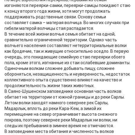
изгоняются переярки-самки, переярки-самцы покидают стаю
к концу второго года жизни, хотя могут продолжать
поддерживать родственные связи. Основу семьи
составляет самка – матерая волчица. Во многих случаях при
гибели матерой волчицы стая распадается.
В течение всей жизни волчья семья обитает на одной,
сравнительно ограниченной территории. Однако часть
волчьего населения составляют нетерриториальные волки
как бродячие, так и живущие относительно оседло. В первую
очередь, это покидающие семейную стаю переярки обоего
пола, кроме этого, изгнанные из стаи ослабевшие доминанты.
Одиночным волкам сложнее добывать пищу, сложнее
обороняться, незащищенность и неуверенность, недостаток
коллективного опыта существенно влияют на качество и
продолжительность жизни таких животных.
В Саяно-Шушенском заповеднике основная часть волков
обитает на территории от южной границы и до реки Сарлы.
Летом волки заходят намного севернее рек Сарлы,
Мадарлык, вплоть до реки Кара-Кем, а зимой их
перемещение на север ограничивает высота снежного
покрова, поэтому севернее реки Мадарлык ни волки, ни
следы их пребывания в зимнее время не отмечаются.
В заповеднике места обитания и численность волков