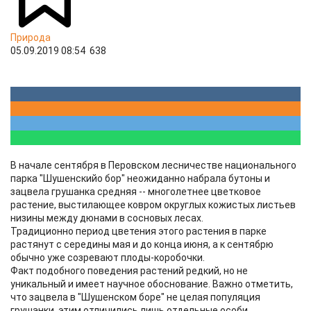
Природа
05.09.2019 08:54
638
В начале сентября в Перовском лесничестве национального
парка "Шушенскийо бор" неожиданно набрала бутоны и
зацвела грушанка средняя -- многолетнее цветковое
растение, выстилающее ковром округлых кожистых листьев
низины между дюнами в сосновых лесах.
Традиционно период цветения этого растения в парке
растянут с середины мая и до конца июня, а к сентябрю
обычно уже созревают плоды-коробочки.
Факт подобного поведения растений редкий, но не
уникальный и имеет научное обоснование. Важно отметить,
что зацвела в "Шушенском борe" не целая популяция
грушанки, этим отличились лишь отдельные особи.