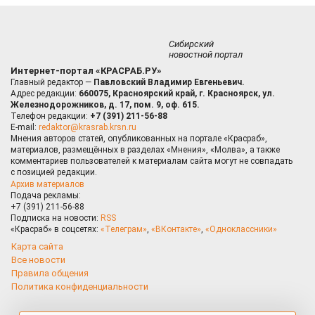
Сибирский
новостной портал
Интернет-портал «КРАСРАБ.РУ»
Главный редактор —
Павловский Владимир Евгеньевич.
Адрес редакции:
660075, Красноярский край, г. Красноярск, ул.
Железнодорожников, д. 17, пом. 9, оф. 615.
Телефон редакции:
+7 (391) 211-56-88
E-mail:
redaktor@krasrab.krsn.ru
Мнения авторов статей, опубликованных на портале «Красраб»,
материалов, размещённых в разделах «Мнения», «Молва», а также
комментариев пользователей к материалам сайта могут не совпадать
с позицией редакции.
Архив материалов
Подача рекламы:
+7 (391) 211-56-88
Подписка на новости:
RSS
«Красраб» в соцсетях:
«Телеграм»
,
«ВКонтакте»
,
«Одноклассники»
Карта сайта
Все новости
Правила общения
Политика конфиденциальности