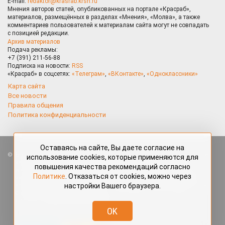
E-mail:
redaktor@krasrab.krsn.ru
Мнения авторов статей, опубликованных на портале «Красраб»,
материалов, размещённых в разделах «Мнения», «Молва», а также
комментариев пользователей к материалам сайта могут не совпадать
с позицией редакции.
Архив материалов
Подача рекламы:
+7 (391) 211-56-88
Подписка на новости:
RSS
«Красраб» в соцсетях:
«Телеграм»
,
«ВКонтакте»
,
«Одноклассники»
Карта сайта
Все новости
Правила общения
Политика конфиденциальности
Оставаясь на сайте, Вы даете согласие на
Все права защищены. Любые материалы, размещённые на портале
использование cookies, которые применяются для
«Красраб.ру» сотрудниками редакции, нештатными авторами
повышения качества рекомендаций согласно
и читателями, являются объектами авторского права. Полное или
Политике
. Отказаться от cookies, можно через
частичное использование материалов, размещённых на портале
настройки Вашего браузера.
«Красраб.ру», допускается только с письменного согласия редакции
с указанием ссылки на источник. Все вопросы можно задать
по адресу
redaktor@krasrab.krsn.ru
.
OK