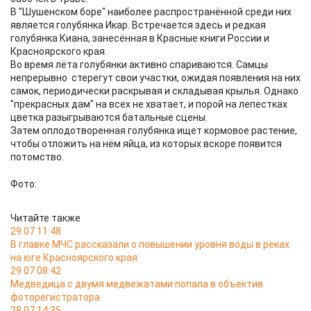
В "Шушенском боре" наиболее распространённой среди них
является голубянка Икар. Встречается здесь и редкая
голубянка Киана, занесённая в Красные книги России и
Красноярского края.
Во время лёта голубянки активно спариваются. Самцы
непрерывно стерегут свои участки, ожидая появления на них
самок, периодически раскрывая и складывая крылья. Однако
"прекрасных дам" на всех не хватает, и порой на лепестках
цветка разыгрываются батальные сцены.
Затем оплодотворенная голубянка ищет кормовое растение,
чтобы отложить на нём яйца, из которых вскоре появится
потомство.
Фото:
Читайте также
29.07 11:48
В главке МЧС рассказали о повышении уровня воды в реках
на юге Красноярского края
29.07 08:42
Медведица с двумя медвежатами попала в объектив
фоторегистратора
28.07 14:35