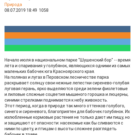
Природа
08.07.2019 18:49
1058
Начало июля в национальном парке "Шушенский бор" -- время
лёта и спаривания у голубянок, являющихся одними из самых
маленьких бабочек юга Красноярского края.
На полянах и лугах в Перовском лесничестве парка
раскрывает солнцу свои нежные лепестки сиренево-голубая
луговая герань, ярко выделяются среди зелени фиолетовые
и лиловые сложные соцветия мышиного горошка и люцерны,
синими стрелками поднимается к небу живокость.
Этот период, когда в природе так много оттенков голубого,
синего и сиреневого, благоприятен для бабочек голубянок. Их
излюбленные кормовые растения не только дают им пищу, но
и защищают от опасности: насекомые как бы сливаются с
ними по цвету, и птицам с высоты сложнее разглядеть
бабочек в траве.