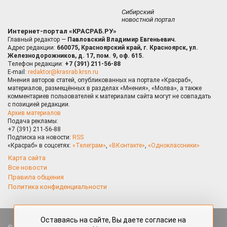
Сибирский
новостной портал
Интернет-портал «КРАСРАБ.РУ»
Главный редактор —
Павловский Владимир Евгеньевич.
Адрес редакции:
660075, Красноярский край, г. Красноярск, ул.
Железнодорожников, д. 17, пом. 9, оф. 615.
Телефон редакции:
+7 (391) 211-56-88
E-mail:
redaktor@krasrab.krsn.ru
Мнения авторов статей, опубликованных на портале «Красраб»,
материалов, размещённых в разделах «Мнения», «Молва», а также
комментариев пользователей к материалам сайта могут не совпадать
с позицией редакции.
Архив материалов
Подача рекламы:
+7 (391) 211-56-88
Подписка на новости:
RSS
«Красраб» в соцсетях:
«Телеграм»
,
«ВКонтакте»
,
«Одноклассники»
Карта сайта
Все новости
Правила общения
Политика конфиденциальности
Оставаясь на сайте, Вы даете согласие на