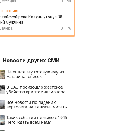
, сегодня
0
193
сшествия
лтайской реке Катунь утонул 38-
ний мужчина
, вчера
0
176
Новости других СМИ
Не ешьте эту готовую еду из
магазина: список
В ОАЭ произошло жестокое
убийство криптомиллионера
Все новости по падению
вертолета на Кавказе: читать
здесь
Таких событий не было с 1945:
чего ждать всем нам?