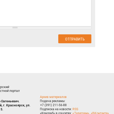
ирский
стной портал
Архив материалов
Подача рекламы:
 Евгеньевич.
+7 (391) 211-56-88
, г. Красноярск, ул.
Подписка на новости:
RSS
15.
«Красраб» в соцсетях:
«Телеграм»
,
«ВКонтакте»
,