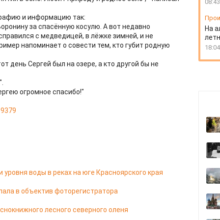
08:43
рафию и информацию так:
Прои
оронину за спасённую косулю. А вот недавно
На а
правился с медведицей, в лёжке зимней, и не
лет
ример напоминает о совести тем, кто губит родную
18:04
от день Сергей был на озере, а кто другой бы не
.
Сергею огромное спасибо!"
39379
 уровня воды в реках на юге Красноярского края
ала в объектив фоторегистратора
аснокнижного лесного северного оленя