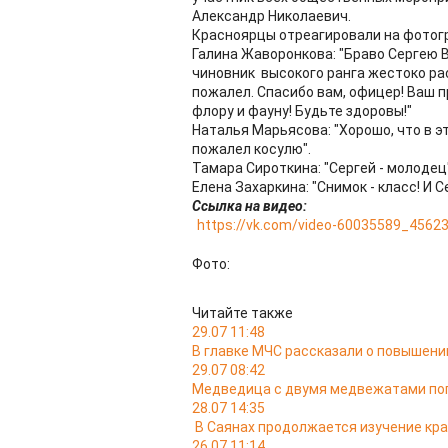
Александр Николаевич.
Красноярцы отреагировали на фотог
Галина Жаворонкова: "Браво Сергею В
чиновник высокого ранга жестоко рас
пожалел. Спасибо вам, офицер! Ваш п
флору и фауну! Будьте здоровы!"
Наталья Марьясова: "Хорошо, что в эт
пожалел косулю".
Тамара Сироткина: "Сергей - молодец"
Елена Захаркина: "Снимок - класс! И 
Ссылка на видео:
https://vk.com/video-60035589_4562
Фото:
Читайте также
29.07 11:48
В главке МЧС рассказали о повышении
29.07 08:42
Медведица с двумя медвежатами поп
28.07 14:35
В Саянах продолжается изучение кр
26.07 11:14