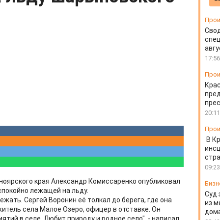
Прои
Свод
спец
авгу
17:56
Прои
Крас
пред
пре
20:11
Прои
В К
инс
стр
09:23
ноярского края Александр Комиссаренко опубликовал
Бизн
 спокойно лежащей на льду.
Суд 
бежать. Сергей Воронин её толкал до берега, где она
из м
житель села Малое Озеро, офицер в отставке. Он
дом
тий в селе. Любит природу и родное село", - написал