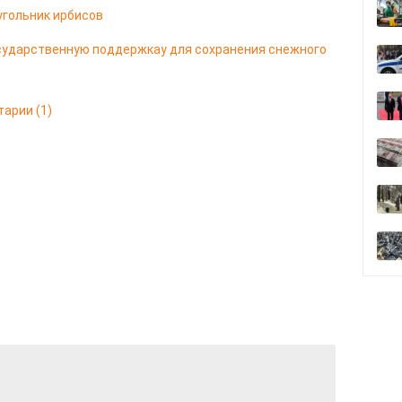
угольник ирбисов
сударственную поддержкау для сохранения снежного
тарии
(1)