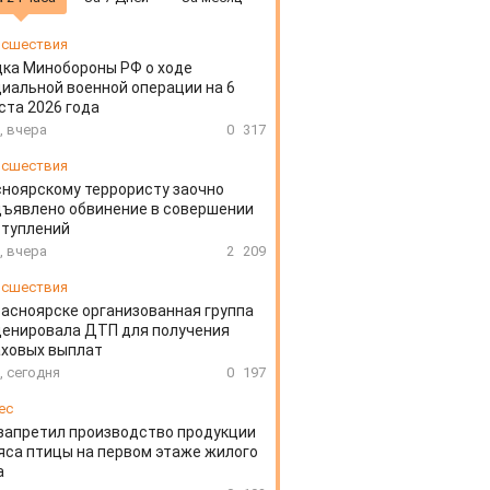
сшествия
ка Минобороны РФ о ходе
иальной военной операции на 6
ста 2026 года
, вчера
0
317
сшествия
ноярскому террористу заочно
ъявлено обвинение в совершении
ступлений
, вчера
2
209
сшествия
расноярске организованная группа
ценировала ДТП для получения
аховых выплат
, сегодня
0
197
ес
запретил производство продукции
яса птицы на первом этаже жилого
а