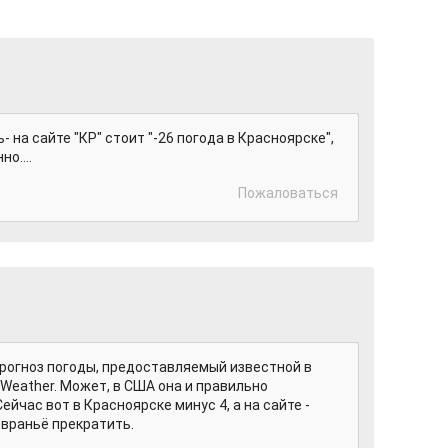
 на сайте "КР" стоит "-26 погода в Красноярске",
но....
Пожаловаться
рогноз погоды, предоставляемый известной в
eather. Может, в США она и правильно
Сейчас вот в Красноярске минус 4, а на сайте -
о враньё прекратить.