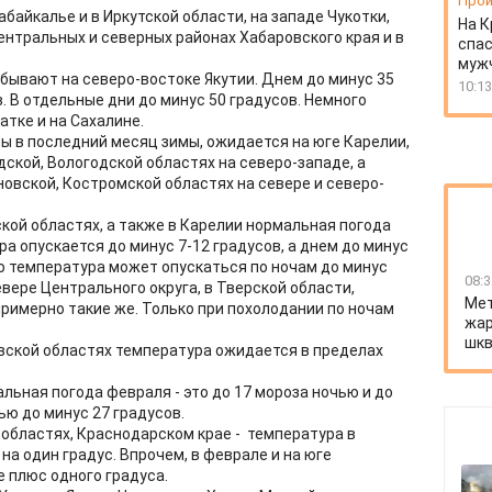
Прои
байкалье и в Иркутской области, на западе Чукотки,
На К
ентральных и северных районах Хабаровского края и в
спас
муж
ывают на северо-востоке Якутии. Днем до минус 35
10:13
. В отдельные дни до минус 50 градусов. Немного
тке и на Сахалине.
ы в последний месяц зимы, ожидается на юге Карелии,
дской, Вологодской областях на северо-западе, а
новской, Костромской областях на севере и северо-
ской областях, а также в Карелии нормальная погода
ра опускается до минус 7-12 градусов, а днем до минус
ью температура может опускаться по ночам до минус
08:3
севере Центрального округа, в Тверской области,
Мет
имерно такие же. Только при похолодании по ночам
жар
шкв
вской областях температура ожидается в пределах
льная погода февраля - это до 17 мороза ночью и до
ью до минус 27 градусов.
й областях, Краснодарском крае - температура в
а один градус. Впрочем, в феврале и на юге
 плюс одного градуса.