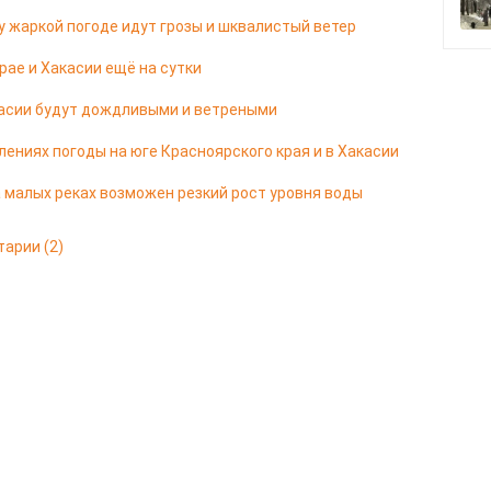
 жаркой погоде идут грозы и шквалистый ветер
ае и Хакасии ещё на сутки
касии будут дождливыми и ветреными
ениях погоды на юге Красноярского края и в Хакасии
а малых реках возможен резкий рост уровня воды
тарии
(2)