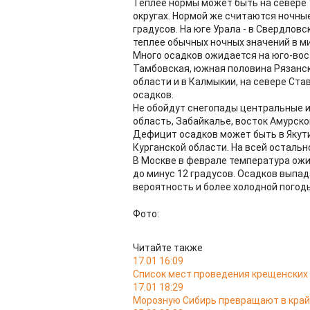
Теплее нормы может быть на севере 
округах. Нормой же считаются ночные
градусов. На юге Урала - в Свердловс
теплее обычных ночных значений в мин
Много осадков ожидается на юго-вос
Тамбовская, южная половина Рязанск
области и в Калмыкии, на севере Ст
осадков.
Не обойдут снегопады центральные и
область, Забайкалье, восток Амурско
Дефицит осадков может быть в Якутии
Курганской области. На всей остальн
В Москве в феврале температура ожид
до минус 12 градусов. Осадков выпад
вероятность и более холодной погод
Фото:
Читайте также
17.01 16:09
Список мест проведения крещенских 
17.01 18:29
Морозную Сибирь превращают в край