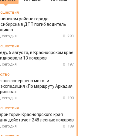
сшествия
енинском районе города
сибирска в ДТП погиб водитель
оцикла
, сегодня
0
293
сшествия
еду, 5 августа, в Красноярском крае
идировали 13 пожаров
, сегодня
0
197
ество
ешно завершена мото- и
экспедиция «По маршруту Аркадия
аринова»
, сегодня
0
190
сшествия
ерритории Красноярского края
дня действуют 248 лесных пожаров
, сегодня
0
189