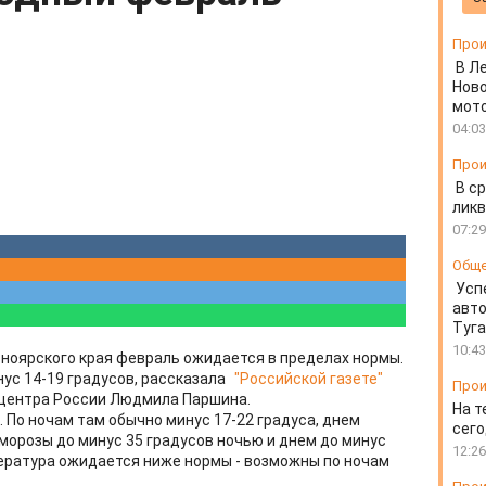
Прои
В Л
Ново
мот
04:03
Прои
В ср
ликв
07:29
Общ
Усп
авто
Туг
10:43
ноярского края февраль ожидается в пределах нормы.
нус 14-19 градусов, рассказала
"Российской газете"
Прои
центра России Людмила Паршина.
На т
 По ночам там обычно минус 17-22 градуса, днем
сего
и морозы до минус 35 градусов ночью и днем до минус
12:26
мпература ожидается ниже нормы - возможны по ночам