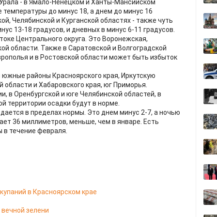
Урала - в Ямало-Ненецком и Ханты-Мансийском
 температуры до минус 18, а днем до минус 16
кой, Челябинской и Курганской областях - также чуть
ус 13-18 градусов, и дневных в минус 6-11 градусов.
токе Центрального округа. Это Воронежская,
ой области. Также в Саратовской и Волгоградской
аврополья и в Ростовской области может быть избыток
 южные районы Красноярского края, Иркутскую
й области и Хабаровского края, юг Приморья.
, в Оренбургской и юге Челябинской областей, в
ой территории осадки будут в норме.
ается в пределах нормы. Это днем минус 2-7, а ночью
ает 36 миллиметров, меньше, чем в январе. Есть
ы в течение февраля.
купаний в Красноярском крае
 вечной зелени