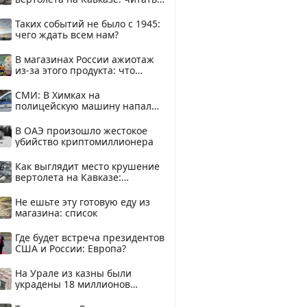
здесь
Таких событий не было с 1945:
чего ждать всем нам?
В магазинах России ажиотаж
из-за этого продукта: что
купить?
СМИ: В Химках на
полицейскую машину напали
и подожгли.
В ОАЭ произошло жестокое
убийство криптомиллионера
Как выглядит место крушение
вертолета на Кавказе:
смотреть
Не ешьте эту готовую еду из
магазина: список
Где будет встреча президентов
США и России: Европа?
На Урале из казны были
украдены 18 миллионов
рублей