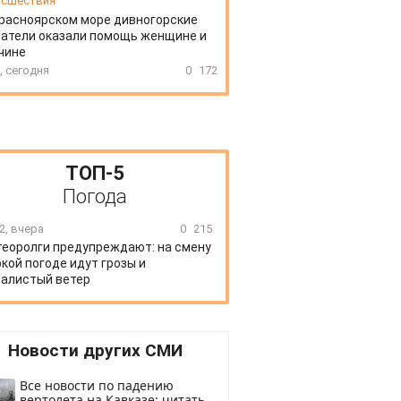
сшествия
расноярском море дивногорские
атели оказали помощь женщине и
чине
, сегодня
0
172
ТОП-5
Погода
2, вчера
0
215
еоролги предупреждают: на смену
кой погоде идут грозы и
алистый ветер
Новости других СМИ
Все новости по падению
вертолета на Кавказе: читать