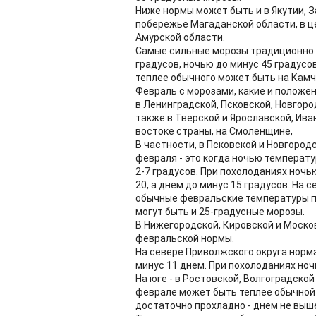
Ниже нормы может быть и в Якутии, За
побережье Магаданской области, в ц
Амурской области.
Самые сильные морозы традиционно б
градусов, ночью до минус 45 градусов
теплее обычного может быть на Камча
Февраль с морозами, какие и положен
в Ленинградской, Псковской, Новгоро
также в Тверской и Ярославской, Ива
востоке страны, на Смоленщине,
В частности, в Псковской и Новгород
февраля - это когда ночью температу
2-7 градусов. При похолоданиях ноч
20, а днем до минус 15 градусов. На 
обычные февральские температуры пр
могут быть и 25-градусные морозы.
В Нижегородской, Кировской и Моско
февральской нормы.
На севере Приволжского округа норма
минус 11 днем. При похолоданиях ноч
На юге - в Ростовской, Волгоградско
феврале может быть теплее обычной н
достаточно прохладно - днем не выше