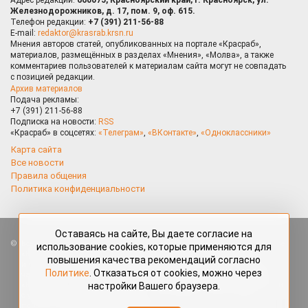
Железнодорожников, д. 17, пом. 9, оф. 615.
Телефон редакции:
+7 (391) 211-56-88
E-mail:
redaktor@krasrab.krsn.ru
Мнения авторов статей, опубликованных на портале «Красраб»,
материалов, размещённых в разделах «Мнения», «Молва», а также
комментариев пользователей к материалам сайта могут не совпадать
с позицией редакции.
Архив материалов
Подача рекламы:
+7 (391) 211-56-88
Подписка на новости:
RSS
«Красраб» в соцсетях:
«Телеграм»
,
«ВКонтакте»
,
«Одноклассники»
Карта сайта
Все новости
Правила общения
Политика конфиденциальности
Оставаясь на сайте, Вы даете согласие на
Все права защищены. Любые материалы, размещённые на портале
использование cookies, которые применяются для
«Красраб.ру» сотрудниками редакции, нештатными авторами
повышения качества рекомендаций согласно
и читателями, являются объектами авторского права. Полное или
Политике
. Отказаться от cookies, можно через
частичное использование материалов, размещённых на портале
настройки Вашего браузера.
«Красраб.ру», допускается только с письменного согласия редакции
с указанием ссылки на источник. Все вопросы можно задать
по адресу
redaktor@krasrab.krsn.ru
.