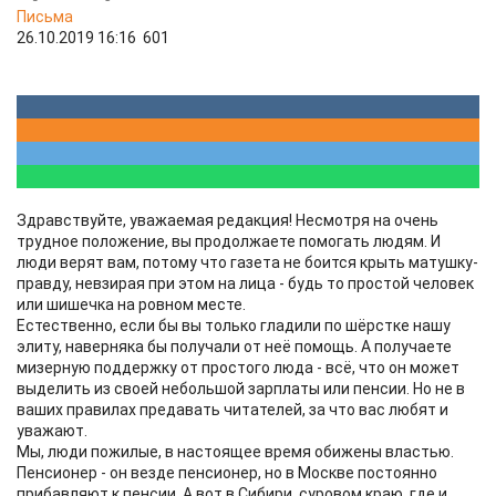
Письма
26.10.2019 16:16
601
Здравствуйте, уважаемая редакция! Несмотря на очень
трудное положение, вы продолжаете помогать людям. И
люди верят вам, потому что газета не боится крыть матушку-
правду, невзирая при этом на лица - будь то простой человек
или шишечка на ровном месте.
Естественно, если бы вы только гладили по шёрстке нашу
элиту, наверняка бы получали от неё помощь. А получаете
мизерную поддержку от простого люда - всё, что он может
выделить из своей небольшой зарплаты или пенсии. Но не в
ваших правилах предавать читателей, за что вас любят и
уважают.
Мы, люди пожилые, в настоящее время обижены властью.
Пенсионер - он везде пенсионер, но в Москве постоянно
прибавляют к пенсии. А вот в Сибири, суровом краю, где и