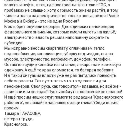
золото, и нефть, и газ, где построены гигантские ГЭС, о
прибавках не слышно, хотя стоимость жизни растёт, в том
числе и плата за электричество только повышается. Разве
Москва и Сибирь - это не одна Россия?
В октябре получили сюрприз. Для одиноких пенсионеров
федерального значения, которые имели льготы на жильё,
электричество, власть решила наполовину сократить
субсидии.
Мы исправно вносим квартплату, оплачиваем тепло,
водоснабжение, канализацию, уборку подъездов, вывоз
мусора, электричество, капремонт, домофон, телефон.
Остаются сущие копейки на питание, лекарства и кое-какую
одежонку. А ещё то кран сломается, то батарея побежит.
И в такой ситуации власти уже не раз пытались повысить
себе зарплаты. Так пусть хоть что-то сделают и для
пенсионеров. Своя рука, как говорится,- владыка, но всё же -
люди они или нелюди? Пусть войдут в положение ветеранов!
И ещё просим наших слуг: помогите редакции "Красноярского
рабочего", не лишайте нас нашего защитника! Убедительно
просим!
Тамара ТАРАСОВА,
ветеран труда.
Красноярск.