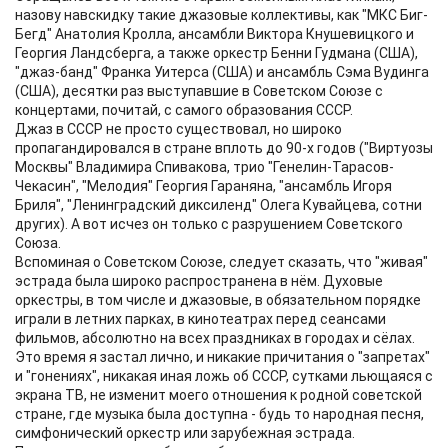
назову навскидку такие джазовые коллективы, как "МКС Биг-
Бегд" Анатолия Кролла, ансамбли Виктора Кнушевицкого и
Георгия Ландсберга, а также оркестр Бенни Гудмана (США),
"джаз-банд" Франка Уитерса (США) и ансамбль Сэма Вудинга
(США), десятки раз выступавшие в Советском Союзе с
концертами, почитай, с самого образования СССР.
Джаз в СССР не просто существовал, но широко
пропагандировался в стране вплоть до 90-х годов ("Виртуозы
Москвы" Владимира Спивакова, трио "Генелин-Тарасов-
Чекасин", "Мелодия" Георгия Гараняна, "ансамбль Игоря
Бриля", "Ленинградский диксиленд" Олега Кувайцева, сотни
других). А вот исчез он только с разрушением Советского
Союза.
Вспоминая о Советском Союзе, следует сказать, что "живая"
эстрада была широко распространена в нём. Духовые
оркестры, в том числе и джазовые, в обязательном порядке
играли в летних парках, в кинотеатрах перед сеансами
фильмов, абсолютно на всех праздниках в городах и сёлах.
Это время я застал лично, и никакие причитания о "запретах"
и "гонениях", никакая иная ложь об СССР, сутками льющаяся с
экрана ТВ, не изменит моего отношения к родной советской
стране, где музыка была доступна - будь то народная песня,
симфонический оркестр или зарубежная эстрада.