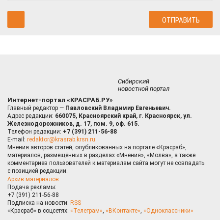
Сибирский
новостной портал
Интернет-портал «КРАСРАБ.РУ»
Главный редактор —
Павловский Владимир Евгеньевич.
Адрес редакции:
660075, Красноярский край, г. Красноярск, ул.
Железнодорожников, д. 17, пом. 9, оф. 615.
Телефон редакции:
+7 (391) 211-56-88
E-mail:
redaktor@krasrab.krsn.ru
Мнения авторов статей, опубликованных на портале «Красраб»,
материалов, размещённых в разделах «Мнения», «Молва», а также
комментариев пользователей к материалам сайта могут не совпадать
с позицией редакции.
Архив материалов
Подача рекламы:
+7 (391) 211-56-88
Подписка на новости:
RSS
«Красраб» в соцсетях:
«Телеграм»
,
«ВКонтакте»
,
«Одноклассники»