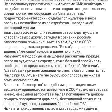
Ну а поскольку прислуживающим системе СМИ необходимо
воздействовать в том числе и на подрастающее поколение,
среди прочих тем обсуждается "святая святых"
подростковой категории - судьбы поп-культуры и вехи
развития важнейшего из её атрибутов - молодёжной
эстрадной музыки.
Благодаря усилиям политтехнологов господствующего
класса "новых буржуа", сегодня в сознании россиян
благополучно прижились мифы о том, будто в СССР
запрещался джаз, запрещались "Битлз", запрещались
длинные "хиповые" волосы и далее по списку.
Разумеется, подобные измышления рассчитаны прежде
всего на аудиторию незрелую, коя в большей своей части
вообще плохо представляет, что есть "джаз", "битники",
"хиппи", да и при всём желании не смогла бы вспомнить, что
"было при СССР", а чего "не было", ибо попросту не жила в
описываемое время.
В качестве "экспертов" к подобным пропагандистским
вещаниям привлекаются известные в СССР артисты эстрады
и кино, чей былой авторитет и былая популярность должны
придать правдивости дармовой, бесталанной стряпне от
зловонной кухни под названием "российское ТВ".
Ныне эти прикормленные властями старцы, живущие в