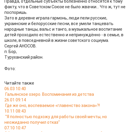
Правда, отдельные субъекты болезненно относятся к тому
факту, что в Советском Союзе не было жвачки... Что ж, тут не
поспоришь.
Зато в деревне играла гармонь, люди пели русские,
украинские и белорусские песни, все умели танцевать
народные танцы, вальс и танго, а музыкальное воспитание
детей проходило естественно и непринуждённо - в семье, в
школе, в повседневной в жизни советского социума.
Сергей АНОСОВ.
п. Бор,
Туруханский район.
Фото:
Читайте также
06.03 10:40
Гальянское озеро. Воспоминания из детства
26.01 09:14
Где же оно, воспеваемое «главенство закона»?!
10.11 08:43
"Я полностью подхожу для работы своей мечты, но
неожиданно получил отказ"
07.10 10:47