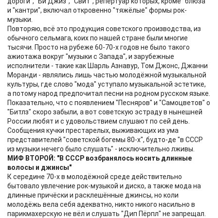
дороги", "Би Джиз", "Свит", репертуар которых, кроме "блюза"
и "кантри", включал откровенно "тяжёлые" формы рок-
музыки.
Повторяю, всё это продукция советского производства, из
обычного сельмага, коих по нашей стране были многие
тысячи. Просто на рубеже 60-70-х годов не было такого
ажиотажа вокруг "музыки с Запада", и зарубежные
исполнители - такие как Шарль Азнавур, Том Джонс, Джанни
Моранди - являлись лишь частью молодёжной музыкальной
культуры, где слово "мода" уступало музыкальной эстетике,
а потому народ предпочитал песни на родном русском языке.
Показательно, что с появлением "Песняров" и "Самоцветов" о
"Битлз" скоро забыли, а вот советскую эстраду в нынешней
России любят и с удовольствием слушают по сей день.
Сообщения кучки престарелых, выживающих из ума
представителей "советской богемы 80-х", будто-де "в СССР
из музыки нечего было слушать" - исключительно лживы.
МИФ ВТОРОЙ: "В СССР возбранялось носить длинные
волосы и джинсы"
К середине 70-х в молодёжной среде действительно
бытовало увлечение рок-музыкой и диско, а также мода на
длинные причёски и расклешённые джинсы, но коли
молодёжь вела себя адекватно, никто никого насильно в
парикмахерскую не вёл и слушать "Дип Пёрпл" не запрещал.