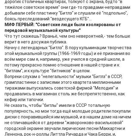
дорогих столичных квартирах, толкуют с экрана, будто "в
тяжёлое советское время" они где-то правдами-неправдами
добывали себе пластинку "Битлз" и слушали её "подпольно",
боясь преследований "вездесущего КГБ"...
МИФ ПЕРВЫЙ: "Советские люди были изолированы от
передовой музыкальной культуры"
Что тут скажешь? Враньё, чем оно невероятней,- тем больше
верит в него досужая публика.
Начну с легендарных "Битлз". В пору кульминации творчества
этой музыкальной группы (1966-1969 годы) и её признания во
всём мире сам я, например, уже учился в средней школе, а
потому прекрасно помню отношение в нашей стране и к
"битлам", и к культуре "битников" в целом.
Вопреки слухам о "нелегальности" музыки "Битлз" в СССР,
грампластинки с записями этого квартета миллионными
тиражами выпускались советской фирмой "Мелодия" и
продавались в магазинах столь же беспрепятственно, как
кефир или тапочки.
Не сказать, чтобы "битлы" имели в СССР тотальную
популярность, но мои тогда ещё молодые родители покупали
диски с понравившейся им музыкой, и в нашем доме на ничем
не отличавшейся от деревни "жаворонково-васильковой"
городской окраине звучали лирические песни Маккартни и
Леннона, рок-н-роллы Литтла Ричарда и Чака Берри, и,