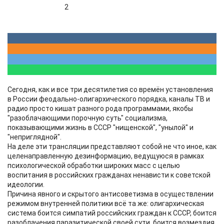
2
Сегодня, как и все три десятилетия со времён установления
в России феодально-олигархического порядка, каналы ТВ и
радио просто кишат разного рода программами, якобы
"разоблачающими порочную суть" социализма,
показывающими жизнь в СССР "нищенской", "унылой" и
"неприглядной".
На деле эти трансляции представляют собой не что иное, как
целенаправленную дезинформацию, ведущуюся в рамках
психологической обработки широких масс с целью
воспитания в российских гражданах ненависти к советской
идеологии.
Причина явного и скрытого антисоветизма в осуществлении
режимом внутренней политики всё та же: олигархическая
система боится симпатий российских граждан к СССР, боится
разоблачения паразитической своей сути, боится возмездия.