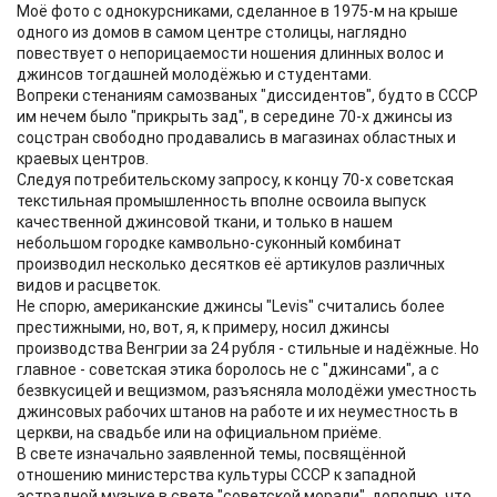
Моё фото с однокурсниками, сделанное в 1975-м на крыше
одного из домов в самом центре столицы, наглядно
повествует о непорицаемости ношения длинных волос и
джинсов тогдашней молодёжью и студентами.
Вопреки стенаниям самозваных "диссидентов", будто в СССР
им нечем было "прикрыть зад", в середине 70-х джинсы из
соцстран свободно продавались в магазинах областных и
краевых центров.
Следуя потребительскому запросу, к концу 70-х советская
текстильная промышленность вполне освоила выпуск
качественной джинсовой ткани, и только в нашем
небольшом городке камвольно-суконный комбинат
производил несколько десятков её артикулов различных
видов и расцветок.
Не спорю, американские джинсы "Levis" считались более
престижными, но, вот, я, к примеру, носил джинсы
производства Венгрии за 24 рубля - стильные и надёжные. Но
главное - советская этика боролось не с "джинсами", а с
безвкусицей и вещизмом, разъясняла молодёжи уместность
джинсовых рабочих штанов на работе и их неуместность в
церкви, на свадьбе или на официальном приёме.
В свете изначально заявленной темы, посвящённой
отношению министерства культуры СССР к западной
эстрадной музыке в свете "советской морали", дополню, что