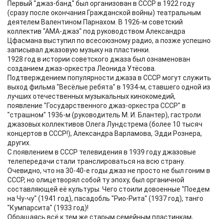
Первый "джаз-банд" был организован в СССР в 1922 году
(сразу после окончания Гражданской войны) театральным
деятелем Валентином Парнахом. В 1926-м советский
коллектив "АМА-джаз" под руководством Александра
Цфасмана выступил по всесоюзному радио, а позже успешно
записывал джазовую музыку на пластинки.
1928 год в истории советского джаза был ознаменован
созданием джаз-оркестра Леонида Утёсова.
Подтверждением популярности джаза в СССР могут служить
выход фильма "Весёлые ребята" в 1934-м, ставшего одной из
лучших отечественных музыкальных кинокомедий,
появление "Государственного джаз-оркестра СССР" в
"страшном" 1936-м (руководитель М. И. Блантер), гастроли
джазовых коллективов Олега Лундстрема (более 10 тысяч
концертов в СССР!), Александра Варламова, Эдди Рознера,
других.
С появлением в СССР телевидения в 1939 году джазовые
телепередачи стали транслироваться на всю страну.
Очевидно, что на 30-40-е годы джаз не просто не был гоним в
СССР, но олицетворял собой ту эпоху, был органичной
составляющей её культуры. Чего стоили довоенные "Поедем
на Чу-чу" (1941 год), пасадобль "Рио-Рита" (1937 год), танго
"Кумпарсита" (1933 год)!
Обращаясь всё к тем же старым семейным пластинкам,