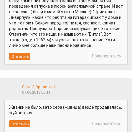
отпускные они получали в валюте с возможностью
проведения отпуска в любой англоязычной стране. И вот
её рассказ( были с мамой у них в Москве): "Приехала в
Ливерпуль, какие - то ребята на гитарах играют у дома и
что-то поют. Вокруг народ толпится, хлопают, кричат
радостно. Послушала. Спросила окружающих, кто такие.
Ответили, что это наши, и называют их "Битлз". Вот
тогда (году в 1962-м) я и услышал это название. Хотя
лично мне больше наши песни нравились.
Пожаловаться
Сергей Орловский
07.09.2019 00:11
Жвачки не было, зато сера (живица) везде продавалась,
жуй не хочу.
Пожаловаться