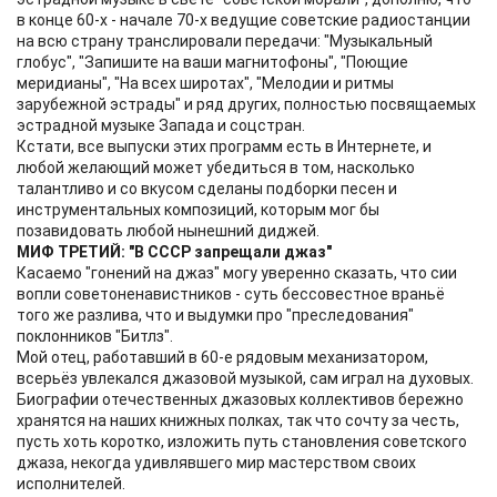
в конце 60-х - начале 70-х ведущие советские радиостанции
на всю страну транслировали передачи: "Музыкальный
глобус", "Запишите на ваши магнитофоны", "Поющие
меридианы", "На всех широтах", "Мелодии и ритмы
зарубежной эстрады" и ряд других, полностью посвящаемых
эстрадной музыке Запада и соцстран.
Кстати, все выпуски этих программ есть в Интернете, и
любой желающий может убедиться в том, насколько
талантливо и со вкусом сделаны подборки песен и
инструментальных композиций, которым мог бы
позавидовать любой нынешний диджей.
МИФ ТРЕТИЙ: "В СССР запрещали джаз"
Касаемо "гонений на джаз" могу уверенно сказать, что сии
вопли советоненавистников - суть бессовестное враньё
того же разлива, что и выдумки про "преследования"
поклонников "Битлз".
Мой отец, работавший в 60-е рядовым механизатором,
всерьёз увлекался джазовой музыкой, сам играл на духовых.
Биографии отечественных джазовых коллективов бережно
хранятся на наших книжных полках, так что сочту за честь,
пусть хоть коротко, изложить путь становления советского
джаза, некогда удивлявшего мир мастерством своих
исполнителей.