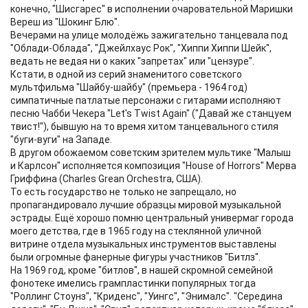
конечно, "Шисгарес" в исполнении очаровательной Маришки
Вереш из "Шокинг Блю".
Вечерами на улице молодёжь зажигательно танцевала под
"Облади-Облада", "Джейлхаус Рок", "Хиппи Хиппи Шейк",
ведать не ведая ни о каких "запретах" или "цензуре".
Кстати, в одной из серий знаменитого советского
мультфильма "Шайбу-шайбу" (премьера - 1964 год)
симпатичные патлатые персонажи с гитарами исполняют
песню Чабби Чекера "Let's Twist Again" ("Давай же станцуем
твист!"), бывшую на то время хитом танцевального стиля
"буги-вуги" на Западе.
В другом обожаемом советским зрителем мультике "Малыш
и Карлсон" исполняется композиция "House of Horrors" Мерва
Гриффина (Charles Grean Orchestra, США).
То есть государство не только не запрещало, но
пропагандировало лучшие образцы мировой музыкальной
эстрады. Ещё хорошо помню центральный универмаг города
моего детства, где в 1965 году на стеклянной уличной
витрине отдела музыкальных инструментов выставлены
были огромные фанерные фигуры участников "Битлз".
На 1969 год, кроме "битлов", в нашей скромной семейной
фонотеке имелись грампластинки популярных тогда
"Роллинг Стоунз", "Криденс", "Уингс", "Энималс". "Середина