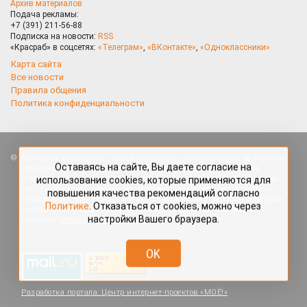
Архив материалов
Подача рекламы:
+7 (391) 211-56-88
Подписка на новости:
RSS
«Красраб» в соцсетях:
«Телеграм»
,
«ВКонтакте»
,
«Одноклассники»
Карта сайта
Все новости
Правила общения
Политика конфиденциальности
Оставаясь на сайте, Вы даете согласие на
Все права защищены. Любые материалы, размещённые на портале
использование cookies, которые применяются для
«Красраб.ру» сотрудниками редакции, нештатными авторами
повышения качества рекомендаций согласно
и читателями, являются объектами авторского права. Полное или
Политике
. Отказаться от cookies, можно через
частичное использование материалов, размещённых на портале
настройки Вашего браузера.
«Красраб.ру», допускается только с письменного согласия редакции
с указанием ссылки на источник. Все вопросы можно задать
по адресу
redaktor@krasrab.krsn.ru
.
OK
Разработка портала:
Центр интернет-проектов «МОЁ!»