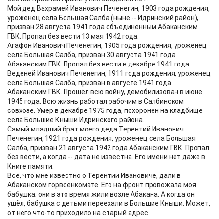
Мой дед Вахрамей Иванович Печенегин, 1903 года рождения,
уроженец села Большая Салба (ныне -- Идринский район),
призван 28 августа 1941 года объединённым Абаканским
ГВК. Пропал без вести 13 мая 1942 года.
Агафон Иванович Печенегин, 1905 года рождения, уроженец
села Большая Салба, призван 30 августа 1941 года
Абаканским ГВК. Пропал без вести в декабре 1941 года.
Веденей Иванович Печенегин, 1911 года рождения, уроженец
села Большая Салба, призван в августе 1941 года
Абаканским ГВК. Прошёл всю войну, демобилизован в июне
1945 года. Всю жизнь работал рабочим в Салбинском
совхозе. Умер в декабре 1975 года, похоронен на кладбище
села Большие Кныши Идринского района.
Самый младший брат моего деда Терентий Иванович
Печенегин, 1921 года рождения, уроженец села Большая
Салба, призван 21 августа 1942 года Абаканским ГВК. Пропал
без вести, а когда -- дата не известна. Его имени нет даже в
Книге памяти.
Всё, что мне известно о Терентии Ивановиче, дали в
Абаканском горвоенкомате. Его на фронт провожала моя
бабушка, они в это время жили возле Абакана. А когда он
ушёл, бабушка с детьми переехали в Большие Кныши. Может,
от него что-то приходило на старый адрес.