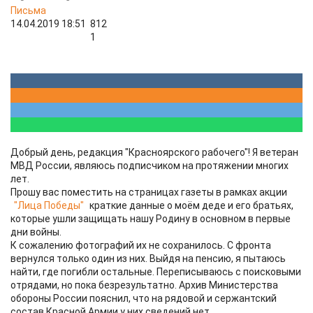
Письма
14.04.2019 18:51
812
1
Добрый день, редакция "Красноярского рабочего"! Я ветеран
МВД России, являюсь подписчиком на протяжении многих
лет.
Прошу вас поместить на страницах газеты в рамках акции
"Лица Победы"
краткие данные о моём деде и его братьях,
которые ушли защищать нашу Родину в основном в первые
дни войны.
К сожалению фотографий их не сохранилось. С фронта
вернулся только один из них. Выйдя на пенсию, я пытаюсь
найти, где погибли остальные. Переписываюсь с поисковыми
отрядами, но пока безрезультатно. Архив Министерства
обороны России пояснил, что на рядовой и сержантский
состав Красной Армии у них сведений нет.