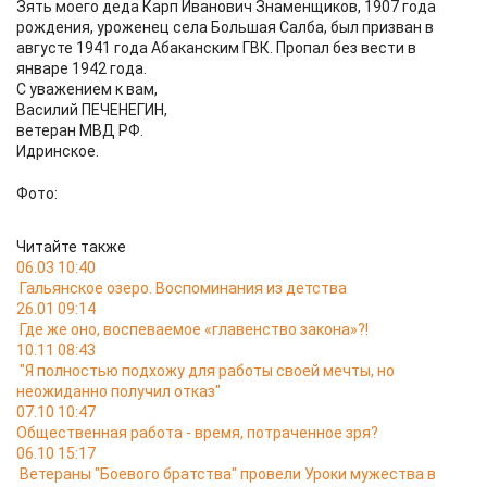
Зять моего деда Карп Иванович Знаменщиков, 1907 года
рождения, уроженец села Большая Салба, был призван в
августе 1941 года Абаканским ГВК. Пропал без вести в
январе 1942 года.
С уважением к вам,
Василий ПЕЧЕНЕГИН,
ветеран МВД РФ.
Идринское.
Фото:
Читайте также
06.03 10:40
Гальянское озеро. Воспоминания из детства
26.01 09:14
Где же оно, воспеваемое «главенство закона»?!
10.11 08:43
"Я полностью подхожу для работы своей мечты, но
неожиданно получил отказ"
07.10 10:47
Общественная работа - время, потраченное зря?
06.10 15:17
Ветераны "Боевого братства" провели Уроки мужества в