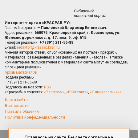
Сибирский
новостной портал
Интернет-портал «КРАСРАБ.РУ»
Главный редактор —
Павловский Владимир Евгеньевич.
Адрес редакции:
660075, Красноярский край, г. Красноярск, ул.
Железнодорожников, д. 17, пом. 9, оф. 615.
Телефон редакции:
+7 (391) 211-56-88
E-mail:
redaktor@krasrab.krsn.ru
Мнения авторов статей, опубликованных на портале «Красраб»,
материалов, размещённых в разделах «Мнения», «Молва», а также
комментариев пользователей к материалам сайта могут не совпадать
с позицией редакции.
Архив материалов
Подача рекламы:
+7 (391) 211-56-88
Подписка на новости:
RSS
«Красраб» в соцсетях:
«Телеграм»
,
«ВКонтакте»
,
«Одноклассники»
Карта сайта
Все новости
Правила общения
Политика конфиденциальности
Оставаясь на сайте, Вы даете согласие на