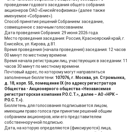
проведении годового заседания общего собрания
акционеров ОАО «Енисейгеофизика» (далее также
именуемое «Собрание»).
Способ принятия решений Собранием: заседание,
совмещенное с заочным голосованием.
Дата проведения Собрания: 29 июня 2026 года.
Место проведения заседания: Россия, Красноярский край, г.
Енисейск, ул. Кирова, д.81.
Время проведения (начала проведения) заседания: 12 часов
00 минут по местному времени.
Время начала регистрации лиц, участвующих в заседании: 11
часов 30 минут по местному времени.
Почтовый адрес, по которому могут направляться
заполненные бюллетени:
107076, г. Москва, ул. Стромынка,
д. 18, корп. 5Б, помещение IX (по адресу регистратора
Общества - Акционерного общества «Независимая
регистраторская компания Р.О.С.Т.», далее – АО «НРК –
Р.О.С.Т.»).
Бюллетень для голосования подписывается лицом,
имеющим право голоса при принятии решений общим
собранием акционеров, или его представителем
собственноручной подписью.
Дата, на которую определяются (фиксируются) лица,