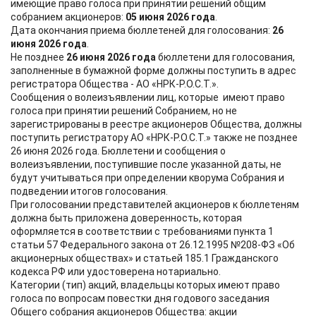
имеющие право голоса при принятии решений общим
собранием акционеров:
05 июня 2026 года
.
Дата окончания приема бюллетеней для голосования:
26
июня 2026 года
.
Не позднее
26 июня 2026 года
бюллетени для голосования,
заполненные в бумажной форме должны поступить в адрес
регистратора Общества - АО «НРК-Р.О.С.Т.».
Сообщения о волеизъявлении лиц, которые имеют право
голоса при принятии решений Собранием, но не
зарегистрированы в реестре акционеров Общества, должны
поступить регистратору АО «НРК-Р.О.С.Т.» также не позднее
26 июня 2026 года. Бюллетени и сообщения о
волеизъявлении, поступившие после указанной даты, не
будут учитываться при определении кворума Собрания и
подведении итогов голосования.
При голосовании представителей акционеров к бюллетеням
должна быть приложена доверенность, которая
оформляется в соответствии с требованиями пункта 1
статьи 57 Федерального закона от 26.12.1995 №208-ФЗ «Об
акционерных обществах» и статьей 185.1 Гражданского
кодекса РФ или удостоверена нотариально.
Категории (тип) акций, владельцы которых имеют право
голоса по вопросам повестки дня годового заседания
Общего собрания акционеров Общества: акции