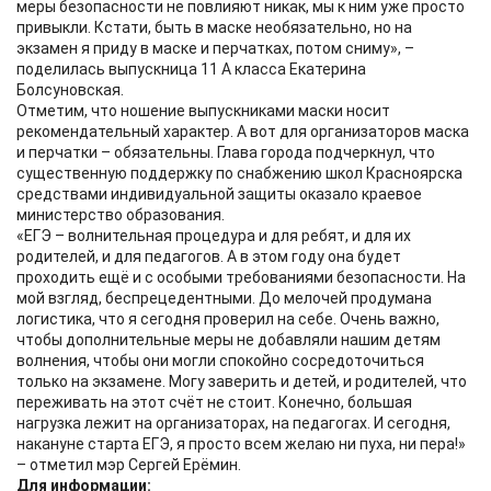
меры безопасности не повлияют никак, мы к ним уже просто
привыкли. Кстати, быть в маске необязательно, но на
экзамен я приду в маске и перчатках, потом сниму», –
поделилась выпускница 11 А класса Екатерина
Болсуновская.
Отметим, что ношение выпускниками маски носит
рекомендательный характер. А вот для организаторов маска
и перчатки – обязательны. Глава города подчеркнул, что
существенную поддержку по снабжению школ Красноярска
средствами индивидуальной защиты оказало краевое
министерство образования.
«ЕГЭ – волнительная процедура и для ребят, и для их
родителей, и для педагогов. А в этом году она будет
проходить ещё и с особыми требованиями безопасности. На
мой взгляд, беспрецедентными. До мелочей продумана
логистика, что я сегодня проверил на себе. Очень важно,
чтобы дополнительные меры не добавляли нашим детям
волнения, чтобы они могли спокойно сосредоточиться
только на экзамене. Могу заверить и детей, и родителей, что
переживать на этот счёт не стоит. Конечно, большая
нагрузка лежит на организаторах, на педагогах. И сегодня,
накануне старта ЕГЭ, я просто всем желаю ни пуха, ни пера!»
– отметил мэр Сергей Ерёмин.
Для информации: