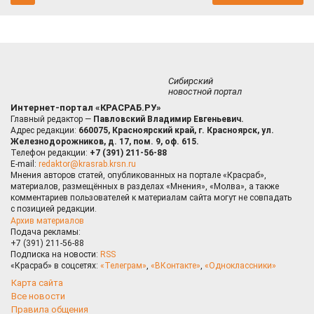
Сибирский
новостной портал
Интернет-портал «КРАСРАБ.РУ»
Главный редактор —
Павловский Владимир Евгеньевич.
Адрес редакции:
660075, Красноярский край, г. Красноярск, ул.
Железнодорожников, д. 17, пом. 9, оф. 615.
Телефон редакции:
+7 (391) 211-56-88
E-mail:
redaktor@krasrab.krsn.ru
Мнения авторов статей, опубликованных на портале «Красраб»,
материалов, размещённых в разделах «Мнения», «Молва», а также
комментариев пользователей к материалам сайта могут не совпадать
с позицией редакции.
Архив материалов
Подача рекламы:
+7 (391) 211-56-88
Подписка на новости:
RSS
«Красраб» в соцсетях:
«Телеграм»
,
«ВКонтакте»
,
«Одноклассники»
Карта сайта
Все новости
Правила общения