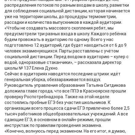
распределения потоков по разным входам в школу, разметки
для соблюдения социальной дистанции, которая начинается
уже на территории школы, до процедуры термометрии,
рассадки и количества выпускников в каждой аудитории.
«Чтобы не создавать массового скопления ребят, мы
предусмотрели три разных входа в школу. Каждого ребёнка
будем провожать в аудиторию по одному. Всего у нас
подготовлено 12 аудиторий, где будет находиться от 6 до 9
человек экзаменующихся. Парты расставлены с учётом
социальной дистанции. Перед входом в аудиторию – кулер с
водой, одноразовые стаканчики», – рассказала директор
школы № 137 Елена Духно.
Сейчас в аудиториях наводятся последние штрихи: идёт
генеральная уборка, обеззараживается воздух.
Руководитель управления образования Татьяна Ситдикова
доложила главе города, что все ППЭ в Красноярске прошли
проверку Роспотребнадзора. Также на этой неделе
состоялись пробные ЕГЭ без участия школьников. К
организации всего процесса сдачи ЕГЭ привлечено более 2,5
тысяч работников общеобразовательных учреждений. А все
сдающие ЕГЭ, в основном в онлайн-режиме, прошли
инструктаж по правилам проведения экзамена.
«Конечно, волнуюсь перед экзаменом. На его итог, я думаю,