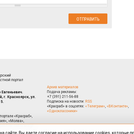
ирский
стной портал
Архив материалов
Подача рекламы:
 Евгеньевич.
+7 (391) 211-56-88
, г. Красноярск, ул.
Подписка на новости:
RSS
15.
«Красраб» в соцсетях:
«Телеграм»
,
«ВКонтакте»
,
«Одноклассники»
портале «Красраб»,
ия», «Молва»,
риалам сайта могут
на сайте, Вы даете согласие на использование cookies, которые 