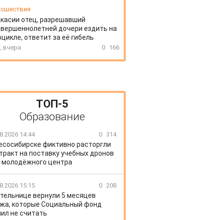
сшествия
акасии отец, разрешавший
вершеннолетней дочери ездить на
цикле, ответит за её гибель
, вчера
0
166
ТОП-5
Образование
8.2026 14:44
0
314
есосибирске фиктивно расторгли
тракт на поставку учебных дронов
 молодёжного центра
8.2026 15:15
0
208
тельнице вернули 5 месяцев
жа, которые Социальный фонд
ил не считать