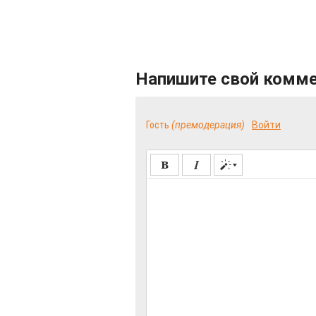
Напишите свой комм
Гость
(премодерация)
Войти