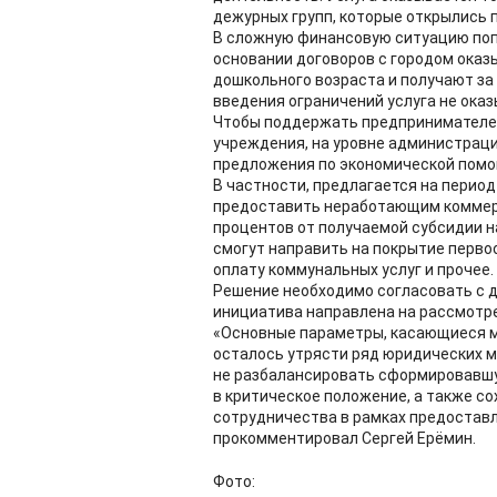
дежурных групп, которые открылись 
В сложную финансовую ситуацию поп
основании договоров с городом оказы
дошкольного возраста и получают за
введения ограничений услуга не оказ
Чтобы поддержать предпринимателей
учреждения, на уровне администраци
предложения по экономической помо
В частности, предлагается на перио
предоставить неработающим коммерч
процентов от получаемой субсидии н
смогут направить на покрытие перво
оплату коммунальных услуг и прочее.
Решение необходимо согласовать с 
инициатива направлена на рассмотре
«Основные параметры, касающиеся м
осталось утрясти ряд юридических 
не разбалансировать сформировавшу
в критическое положение, а также с
сотрудничества в рамках предоставле
прокомментировал Сергей Ерёмин.
Фото: