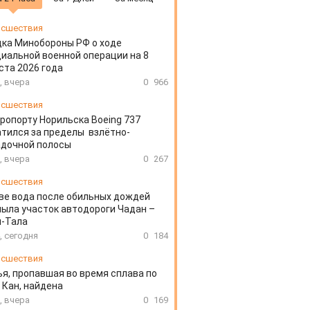
сшествия
ка Минобороны РФ о ходе
иальной военной операции на 8
ста 2026 года
, вчера
0
966
сшествия
эропорту Норильска Boeing 737
тился за пределы взлётно-
адочной полосы
, вчера
0
267
сшествия
ве вода после обильных дождей
ыла участок автодороги Чадан –
н-Тала
, сегодня
0
184
сшествия
я, пропавшая во время сплава по
 Кан, найдена
, вчера
0
169