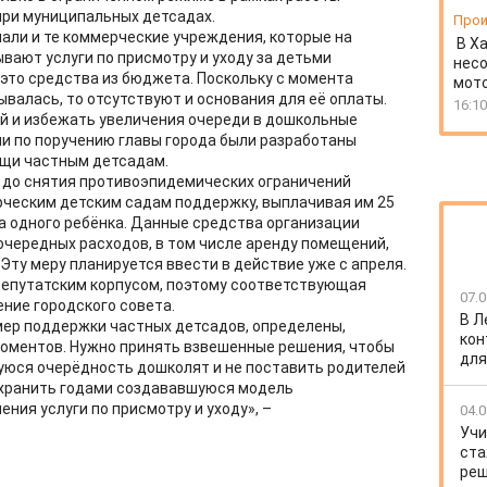
при муниципальных детсадах.
Прои
али и те коммерческие учреждения, которые на
В Х
вают услуги по присмотру и уходу за детьми
несо
 это средства из бюджета. Поскольку с момента
мото
ывалась, то отсутствуют и основания для её оплаты.
16:10
 и избежать увеличения очереди в дошкольные
и по поручению главы города были разработаны
щи частным детсадам.
д до снятия противоэпидемических ограничений
еским детским садам поддержку, выплачивая им 25
а одного ребёнка. Данные средства организации
очередных расходов, в том числе аренду помещений,
 Эту меру планируется ввести в действие уже с апреля.
депутатским корпусом, поэтому соответствующая
07.0
ние городского совета.
В Л
ер поддержки частных детсадов, определены,
кон
моментов. Нужно принять взвешенные решения, чтобы
для
юся очерёдность дошколят и не поставить родителей
охранить годами создававшуюся модель
ния услуги по присмотру и уходу», –
04.0
Учи
ста
реш