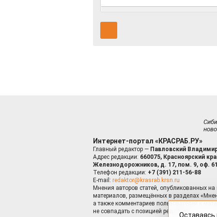
Сиб
ново
Интернет-портал «КРАСРАБ.РУ»
Главный редактор —
Павловский Владимир
Адрес редакции:
660075, Красноярский край
Железнодорожников, д. 17, пом. 9, оф. 6
Телефон редакции:
+7 (391) 211-56-88
E-mail:
redaktor@krasrab.krsn.ru
Мнения авторов статей, опубликованных на 
материалов, размещённых в разделах «Мнен
а также комментариев пользователей к мате
не совпадать с позицией редакции.
Оставаясь 