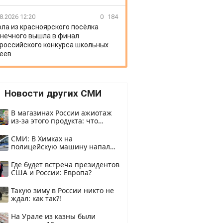
8.2026 12:20
0
184
ла из красноярского посёлка
нечного вышла в финал
российского конкурса школьных
еев
Новости других СМИ
В магазинах России ажиотаж
из-за этого продукта: что
купить?
СМИ: В Химках на
полицейскую машину напали
и подожгли.
Где будет встреча президентов
США и России: Европа?
Такую зиму в России никто не
ждал: как так?!
На Урале из казны были