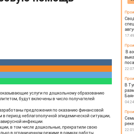
Прои
Свод
спец
авгу
17:49
Прои
В а
выка
пос
22:07
Прои
В Ту
разм
, оказывающие услуги по дошкольному образованию
Бая
алитетом, будут включены в число получателей
04:24
разработаны предложения по оказанию финансовой
Прои
 в период неблагополучной эпидемической ситуации,
Семь
навирусной инфекции.
реке
ции, в том числе дошкольные, прекратили свою
22:01
олько в ограниченном режиме в рамках работы