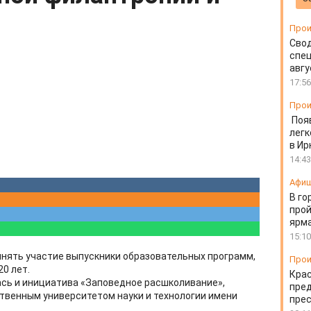
Прои
Свод
спец
авгу
17:56
Прои
Поя
легк
в Ир
14:43
Афи
В го
прой
ярм
15:10
инять участие выпускники образовательных программ,
Прои
0 лет.
Крас
ась и инициатива «Заповедное расшколивание»,
пред
твенным университетом науки и технологии имени
пре