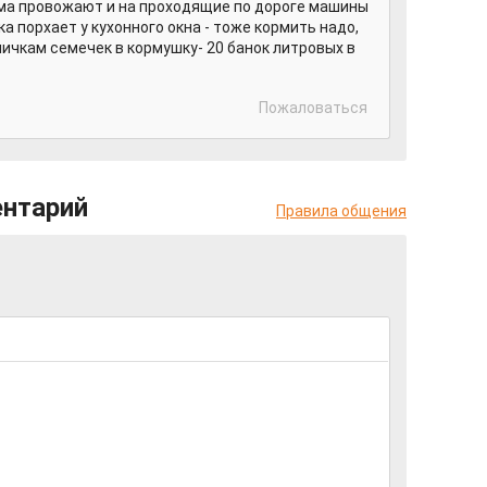
ома провожают и на проходящие по дороге машины
 порхает у кухонного окна - тоже кормить надо,
ничкам семечек в кормушку- 20 банок литровых в
Пожаловаться
ентарий
Правила общения