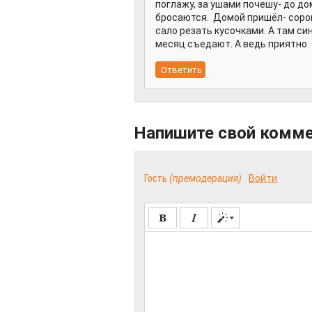
поглажу, за ушами почешу- до д
бросаются. Домой пришёл- сорока
сало резать кусочками. А там си
месяц съедают. А ведь приятно.
Напишите свой комм
Гость
(премодерация)
Войти