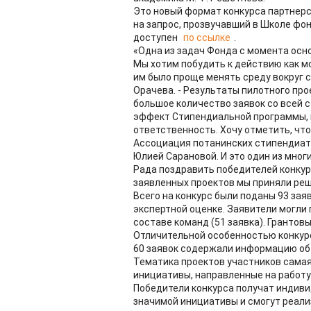
Это новый формат конкурса партнерск
на запрос, прозвучавший в Школе фон
доступен
по ссылке
.
«Одна из задач Фонда с момента осн
Мы хотим побудить к действию как м
им было проще менять среду вокруг с
Орачева. - Результаты пилотного про
большое количество заявок со всей с
эффект Стипендиальной программы, к
ответственность. Хочу отметить, чт
Ассоциация потанинских стипендиат
Юлией Сарановой. И это один из мно
Рада поздравить победителей конкурс
заявленных проектов мы приняли реш
Всего на конкурс были поданы 93 заяв
экспертной оценке. Заявители могли п
составе команд (51 заявка). Грантов
Отличительной особенностью конкурс
60 заявок содержали информацию об 
Тематика проектов участников самая 
инициативы, направленные на работу
Победители конкурса получат индиви
значимой инициативы и смогут реализ