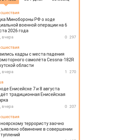
сшествия
ка Минобороны РФ о ходе
иальной военной операции на 6
ста 2026 года
, вчера
0
297
сшествия
вились кадры с места падения
омоторного самолёта Cessna-182R
кутской области
, вчера
1
270
ша
роде Енисейске 7 и 8 августа
дёт традиционная Енисейская
арка
, вчера
0
207
сшествия
ноярскому террористу заочно
ъявлено обвинение в совершении
ступлений