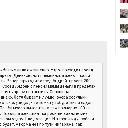
ь благие дела ежедневно. Утро- приходит сосед
гареты. День- звонит племянница жены - просит
ть. Вечер- приходит сосед Андрей- просит 200
о. Сосед Андрей с пенсии мамы деньги в пределах
д опять просит на выпить. Сплошная
днако. Хотя бывает и лучше- вчера сосульки
м этаже, увидел, что ножки у табуретки на ладан
 Пошёл мусор выносить- а там примерно 100 кг
. Подошла женщина, попросила- давайте мне
ачкам отдам. Еле дотащил. И в гараж иду- собаки
будет. А корма нет по пути из гаража, так