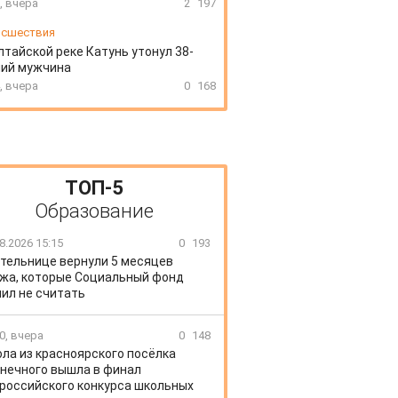
, вчера
2
197
сшествия
лтайской реке Катунь утонул 38-
ний мужчина
, вчера
0
168
ТОП-5
Образование
8.2026 15:15
0
193
тельнице вернули 5 месяцев
жа, которые Социальный фонд
ил не считать
0, вчера
0
148
ла из красноярского посёлка
нечного вышла в финал
российского конкурса школьных