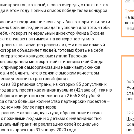
20:11
их проектов, который, в свою очередь, стал ответом
да в этом году. Полный список победителей конкурса
Прои
На а
ования – продвижение культуры благотворительности.
лет
ожно больше людей и создать условия для того, чтобы
18:04
ебя, - говорит генеральный директор Фонда Оксана
екта внушают оптимизм: на конкурс поступило
траны от потанинцев разных лет, – и в этом важный
оторая объединяет людей, готовых брать на себя
о оператором конкурса выступила Тверская
ов, созданная многократной стипендиаткой Фонда
гих примеров самоорганизации наших выпускников.
а, и объявить, что в связи с высоким качеством
ение увеличить грантовый фонд».
04.0
ки из 30 регионов страны, из которых 85 допустили к
Учи
одавать проект как индивидуально (42 заявки), так и в
ста
ый фонд инициативы увеличен до 2 656 334 рублей.
реш
а стало большое количество партнерских проектов –
одном или более партнеров.
разная – экология, культура, образование и наука,
12:2
 с пожилыми людьми и с детьми с инвалидностью.
Шко
дуальный грант на реализацию своей социально
Сол
овать проект до 31 января 2020 года.
все