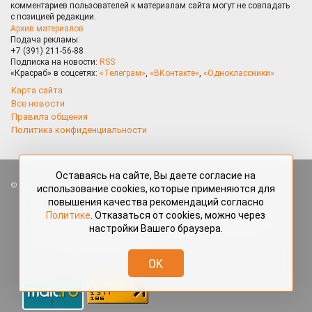
комментариев пользователей к материалам сайта могут не совпадать
с позицией редакции.
Архив материалов
Подача рекламы:
+7 (391) 211-56-88
Подписка на новости:
RSS
«Красраб» в соцсетях:
«Телеграм»
,
«ВКонтакте»
,
«Одноклассники»
Карта сайта
Все новости
Правила общения
Политика конфиденциальности
Оставаясь на сайте, Вы даете согласие на
Все права защищены. Любые материалы, размещённые на портале
использование cookies, которые применяются для
«Красраб.ру» сотрудниками редакции, нештатными авторами
повышения качества рекомендаций согласно
и читателями, являются объектами авторского права. Полное или
Политике
. Отказаться от cookies, можно через
частичное использование материалов, размещённых на портале
настройки Вашего браузера.
«Красраб.ру», допускается только с письменного согласия редакции
с указанием ссылки на источник. Все вопросы можно задать
по адресу
redaktor@krasrab.krsn.ru
.
OK