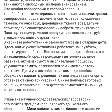
занимаются свободным экспериментированием.
Это особая лаборатория, в которой собраны
«необработанные материалы» - картон, кисти, валики, краски,
одноразовая посуда, изолента, скотч, старая сломанная
техника, кусочки труб, деревяшек и ткани. Перед детьми
стоит задача сконструировать и собрать ту или иную вещь.
Палатку, например, можно соорудить из нескольких труб,
уголков и большого отреза ткани.
В кабинете робототехники занимаются самые старшие дети.
Здесь они изучают механизмы, работают на ноутбуках,
конструируют роботов. Все занятия проводятся бесплатно.
В «технической» среде происходит интеллектуальное
развитие, активизируются мыслительные процессы,
улучшается память, развивается речь, «включается»
фантазия. Дети учатся работать в команде, сообща
обсуждают варианты решения тех или иных задач, спорят,
отстаивают свою точку зрения. Они не получают готовых
решений, с самого раннего детства самостоятельно ищут
ответы на вопросы.
Открытие научно-исследовательских лабораторий
становятся трендом красноярского дошкольного
образования. Мини-кабинеты химии, биологии и экологии