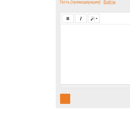
Гость
(премодерация)
Войти