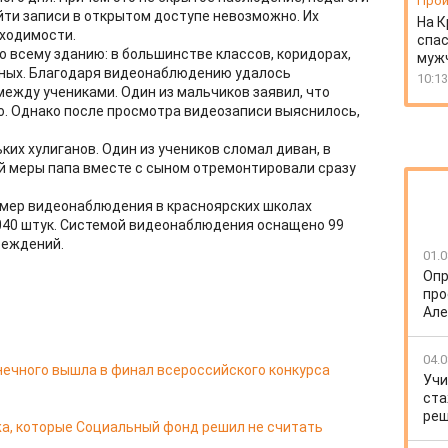
Прои
йти записи в открытом доступе невозможно. Их
На К
бходимости.
спас
о всему зданию: в большинстве классов, коридорах,
муж
бных. Благодаря видеонаблюдению удалось
10:13
между учениками. Один из мальчиков заявил, что
о. Однако после просмотра видеозаписи выяснилось,
их хулиганов. Один из учеников сломал диван, в
й меры папа вместе с сыном отремонтировали сразу
амер видеонаблюдения в красноярских школах
 3 040 штук. Системой видеонаблюдения оснащено 99
реждений.
01.0
Опр
про
Але
04.0
нечного вышла в финал всероссийского конкурса
Учи
ста
реш
а, которые Социальный фонд решил не считать