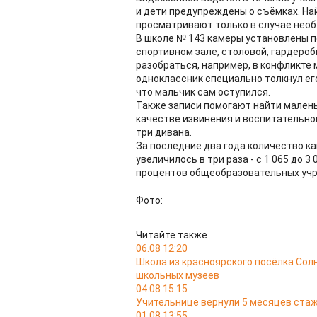
и дети предупреждены о съёмках. На
просматривают только в случае нео
​В школе № 143 камеры установлены п
спортивном зале, столовой, гардеро
разобраться, например, в конфликте 
одноклассник специально толкнул ег
что мальчик сам оступился.
Также записи помогают найти маленьк
качестве извинения и воспитательно
три дивана.
За последние два года количество к
увеличилось в три раза - с 1 065 до
процентов общеобразовательных уч
Фото:
Читайте также
06.08 12:20
Школа из красноярского посёлка Сол
школьных музеев
04.08 15:15
Учительнице вернули 5 месяцев стаж
01.08 13:55