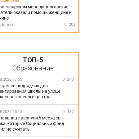
сшествия
расноярском море дивногорские
атели оказали помощь женщине и
чине
, вчера
0
203
ТОП-5
Образование
8.2026 13:55
0
240
еделён подрядчик для
ектирования школы на улице
ксеева краевого центра
8.2026 15:15
0
187
тельнице вернули 5 месяцев
жа, которые Социальный фонд
ил не считать