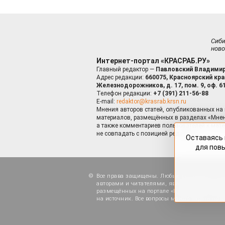
Сиб
ново
Интернет-портал «КРАСРАБ.РУ»
Главный редактор —
Павловский Владимир
Адрес редакции:
660075, Красноярский край
Железнодорожников, д. 17, пом. 9, оф. 6
Телефон редакции:
+7 (391) 211-56-88
E-mail:
redaktor@krasrab.krsn.ru
Мнения авторов статей, опубликованных на 
материалов, размещённых в разделах «Мнен
а также комментариев пользователей к мате
не совпадать с позицией редакции.
Оставаясь 
для пов
Все права защищены. Любые материалы, ра
авторами и читателями, являются объектами
размещённых на портале «Красраб.ру», допу
на источник. Все вопросы можно задать по а