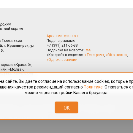
ирский
стной портал
Архив материалов
Подача рекламы:
 Евгеньевич.
+7 (391) 211-56-88
, г. Красноярск, ул.
Подписка на новости:
RSS
15.
«Красраб» в соцсетях:
«Телеграм»
,
«ВКонтакте»
,
«Одноклассники»
портале «Красраб»,
ия», «Молва»,
риалам сайта могут
на сайте, Вы даете согласие на использование cookies, которые 
ышения качества рекомендаций согласно
Политике
. Отказаться от
можно через настройки Вашего браузера.
змещённые на портале «Красраб.ру» сотрудниками редакции, нештатными
OK
 авторского права. Полное или частичное использование материалов,
скается только с письменного согласия редакции с указанием ссылки
дресу
redaktor@krasrab.krsn.ru
.