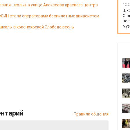
12:2
ания школы на улице Алексеева краевого центра
Шко
Сол
ФСИН стали операторами беспилотных авиасистем
все
муз
 школы в красноярской Слободе весны
ентарий
Правила общения