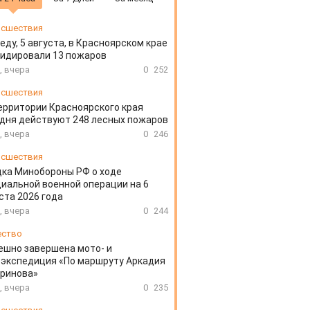
сшествия
еду, 5 августа, в Красноярском крае
идировали 13 пожаров
, вчера
0
252
сшествия
ерритории Красноярского края
дня действуют 248 лесных пожаров
, вчера
0
246
сшествия
ка Минобороны РФ о ходе
иальной военной операции на 6
ста 2026 года
, вчера
0
244
ество
ешно завершена мото- и
экспедиция «По маршруту Аркадия
аринова»
, вчера
0
235