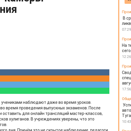
ния
Прои
В ср
ликв
07:29
Прои
На т
сего
12:26
Прои
Свод
спец
авгу
17:56
Общ
за учениками наблюдают даже во время уроков.
Усп
х во время проведения выпускных экзаменов. После
авто
оставить для он​​лайн трансляций мастер-классов,
Туг
ков хулиганов. В учреждениях уверены, что это
10:43
гов.
ого дня. Причём это не скрытое наблюдение, педагоги