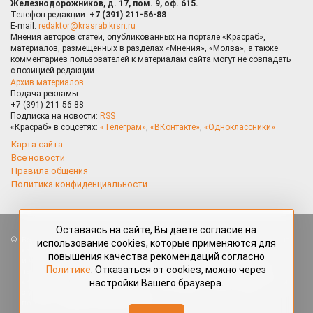
Железнодорожников, д. 17, пом. 9, оф. 615.
Телефон редакции:
+7 (391) 211-56-88
E-mail:
redaktor@krasrab.krsn.ru
Мнения авторов статей, опубликованных на портале «Красраб»,
материалов, размещённых в разделах «Мнения», «Молва», а также
комментариев пользователей к материалам сайта могут не совпадать
с позицией редакции.
Архив материалов
Подача рекламы:
+7 (391) 211-56-88
Подписка на новости:
RSS
«Красраб» в соцсетях:
«Телеграм»
,
«ВКонтакте»
,
«Одноклассники»
Карта сайта
Все новости
Правила общения
Политика конфиденциальности
Оставаясь на сайте, Вы даете согласие на
Все права защищены. Любые материалы, размещённые на портале
использование cookies, которые применяются для
«Красраб.ру» сотрудниками редакции, нештатными авторами
повышения качества рекомендаций согласно
и читателями, являются объектами авторского права. Полное или
Политике
. Отказаться от cookies, можно через
частичное использование материалов, размещённых на портале
настройки Вашего браузера.
«Красраб.ру», допускается только с письменного согласия редакции
с указанием ссылки на источник. Все вопросы можно задать
по адресу
redaktor@krasrab.krsn.ru
.