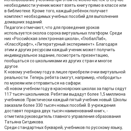
необходимости ученик может взять книгу прямо в классе или
в библиотеке. Кроме того, каждый ребёнок получает
комплект необходимых учебных пособий для выполнения
домашних заданий.
Педагоги отмечают, что для проведения уроков
используется околоа сорока виртуальных платформ. Среди
них «Российская электронная школа», «ГлобалЛаб»,
«КлассКрафт», «Литературный эксперимент». Благодаря
этим и других ресурсам каждый ученик может получить
индивидуальное задание, посмотреть презентацию,
пообщаться со школьниками из других стран и многое
другое.
К новому учебному году в лицее приобрели очки виртуальной
реальности. Теперь ребята смогут, например, «побродить»
по музеям или отправиться на сафари.
«В новом учебном году в красноярских школах за парты сядут
117 тысяч школьников. Ребятам выдадут более 1,5 миллиона
учебников. Практически каждый пятый учебник новый. Школы
заказали более 330 тысяч новых пособий. В учреждения
доставят порядка двух тысяч наименований книг», -
отметила руководитель главного управления образования
Татьяна Ситдикова.
Среди стандартных букварей, учебников по русскому языку,