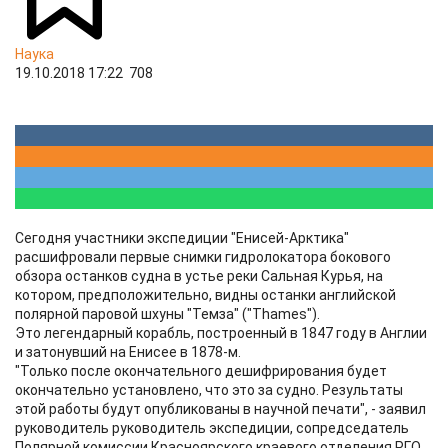
Наука
19.10.2018 17:22
708
Сегодня участники экспедиции "Енисей-Арктика"
расшифровали первые снимки гидролокатора бокового
обзора останков судна в устье реки Сальная Курья, на
котором, предположительно, видны останки английской
полярной паровой шхуны "Темза" ("Thames").
Это легендарный корабль, построенный в 1847 году в Англии
и затонувший на Енисее в 1878-м.
"Только после окончательного дешифрирования будет
окончательно установлено, что это за судно. Результаты
этой работы будут опубликованы в научной печати", - заявил
руководитель руководитель экспедиции, сопредседатель
Полярной комиссии Красноярского краевого отделения РГО