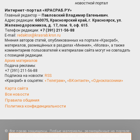
новостной портал
Интернет-портал «КРАСРАБ.РУ»
Главный редактор —
Павловский Владимир Евгеньевич.
Адрес редакции:
660075, Красноярский край, г. Красноярск, ул.
Железнодорожников, д. 17, пом. 9, оф. 615.
Телефон редакции:
+7 (391) 211-56-88
E-mail:
redaktor@krasrab.krsn.ru
Мнения авторов статей, опубликованных на портале «Красраб»,
материалов, размещённых в разделах «Мнения», «Молва», а также
комментариев пользователей к материалам сайта могут не совпадать
с позицией редакции.
Архив материалов
Подача рекламы:
+7 (391) 211-56-88
Подписка на новости:
RSS
«Красраб» в соцсетях:
«Телеграм»
,
«ВКонтакте»
,
«Одноклассники»
Карта сайта
Все новости
Правила общения
Политика конфиденциальности
Оставаясь на сайте, Вы даете согласие на
Все права защищены. Любые материалы, размещённые на портале
использование cookies, которые применяются для
«Красраб.ру» сотрудниками редакции, нештатными авторами
повышения качества рекомендаций согласно