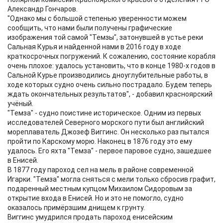
Александр Гончаров.
"Однако мы с большой степенью уверенности можем
сообщить, что нами были получены графические
изображения той самой "Темзы", затонувшей в устье реки
Сальная Курья и найденной нами в 2016 году в ходе
краткосрочных погружений. К сожалению, состояние корабля
очень плохое: удалось установить, что в конце 1980-х годов в
Сальной Курье производились дноуглубительные работы, в
ходе которых судно очень сильно пострадало. Будем теперь
ждать окончательных результатов", - добавил красноярский
учёный.
"Темза" - судно поистине историческое. Одним из первых
исследователей Северного морского пути был английский
мореплаватель Джозеф Виггинс. Он несколько раз пытался
пройти по Карскому морю. Наконец в 1876 году это ему
удалось. Его яхта "Темза" - первое паровое судно, зашедшее
в Енисей.
В 1877 году пароход сел на мель в районе современной
Игарки. "Темза" могла сняться с мели только сбросив графит,
подаренный местным купцом Михаилом Сидоровым за
открытие входа в Енисей. Но и это не помогло, судно
оказалось примёрзшим днищем к грунту.
Виггинс умудрился продать пароход енисейским