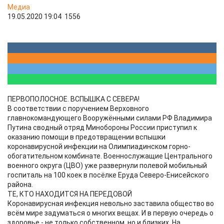
Медиа
19.05.2020 19:04
1556
ПЕРВОПОЛОСНОЕ. ВСПЫШКА С СЕВЕРА!
В соответствии с поручением Верховного
главнокомандующего Вооружёнными силами РФ Владимира
Путина сводный отряд Минобороны России приступил к
оказанию помощи в предотвращении вспышки
коронавирусной инфекции на Олимпиадинском горно-
обогатительном комбинате. Военнослужащие Центрального
военного округа (ЦВО) уже развернули полевой мобильный
госпиталь на 100 коек в посёлке Еруда Северо-Енисейского
района.
ТЕ, КТО НАХОДИТСЯ НА ПЕРЕДОВОЙ
Коронавирусная инфекция невольно заставила общество во
всём мире задуматься о многих вещах. И в первую очередь о
здоровье - не только собственном, но и близких. На