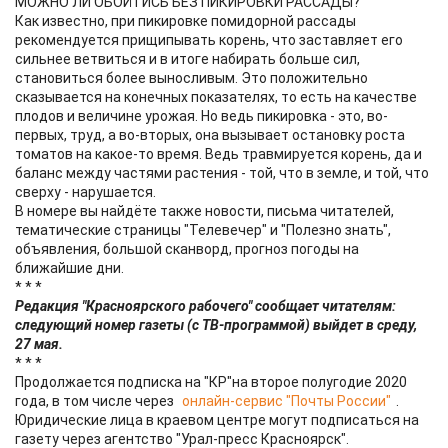
МОЖНО ЛИ ОБОЙТИСЬ БЕЗ ПИКИРОВКИ РАССАДЫ?
Как известно, при пикировке помидорной рассады
рекомендуется прищипывать корень, что заставляет его
сильнее ветвиться и в итоге набирать больше сил,
становиться более выносливым. Это положительно
сказывается на конечных показателях, то есть на качестве
плодов и величине урожая. Но ведь пикировка - это, во-
первых, труд, а во-вторых, она вызывает остановку роста
томатов на какое-то время. Ведь травмируется корень, да и
баланс между частями растения - той, что в земле, и той, что
сверху - нарушается.
В номере вы найдёте также новости, письма читателей,
тематические страницы "Телевечер" и "Полезно знать",
объявления, большой сканворд, прогноз погоды на
ближайшие дни.
* * *
Редакция "Красноярского рабочего" сообщает читателям:
следующий номер газеты (с ТВ-программой) выйдет в среду,
27 мая.
* * *
Продолжается подписка на "КР"на второе полугодие 2020
года, в том числе через
онлайн-сервис "Почты России"
.
Юридические лица в краевом центре могут подписаться на
газету через агентство "Урал-пресс Красноярск".